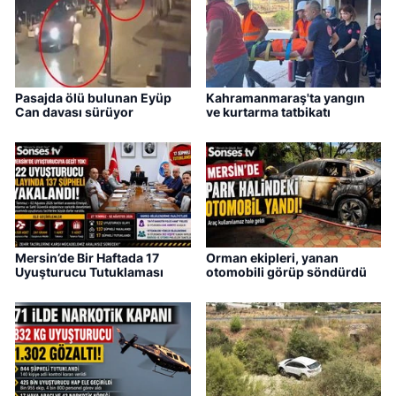
Pasajda ölü bulunan Eyüp
Kahramanmaraş'ta yangın
Can davası sürüyor
ve kurtarma tatbikatı
Mersin’de Bir Haftada 17
Orman ekipleri, yanan
Uyuşturucu Tutuklaması
otomobili görüp söndürdü