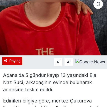
Siyaset
YEREL HABER
Haberde insan
Tanıtım
Paylaş
-
+
A
A
Adana'da 5 gündür kayıp 13 yaşındaki Ela
Naz Suci, arkadaşının evinde bulunarak
annesine teslim edildi.
Edinilen bilgiye göre, merkez Çukurova