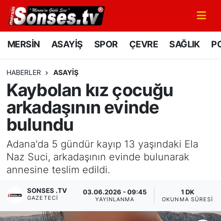
MERSİN
Mersin Nöbetçi Eczaneler
MERSİN
ASAYİŞ
SPOR
ÇEVRE
SAĞLIK
PO
ASAYİŞ
Mersin Hava Durumu
HABERLER
ASAYİŞ
Kaybolan kız çocuğu
SPOR
Mersin Namaz Vakitleri
arkadaşının evinde
GÜNÜN MANŞETİ
Mersin Trafik Yoğunluk Haritası
bulundu
DÜNYA
Süper Lig Puan Durumu ve Fikstür
Adana'da 5 gündür kayıp 13 yaşındaki Ela
Naz Suci, arkadaşının evinde bulunarak
KÜLTÜR - SANAT
Tüm Manşetler
annesine teslim edildi.
MAGAZİN
Son Dakika Haberleri
SONSES .TV
03.06.2026 - 09:45
1 DK
GAZETECI
YAYINLANMA
OKUNMA SÜRESI
SAĞLIK
Haber Arşivi