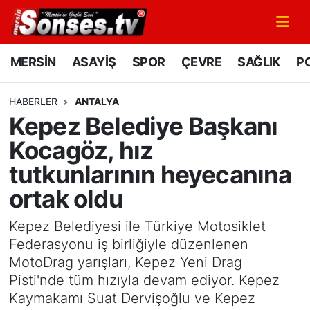
MERSİN
Mersin Nöbetçi Eczaneler
MERSİN
ASAYİŞ
SPOR
ÇEVRE
SAĞLIK
PO
ASAYİŞ
Mersin Hava Durumu
HABERLER
ANTALYA
Kepez Belediye Başkanı
SPOR
Mersin Namaz Vakitleri
Kocagöz, hız
GÜNÜN MANŞETİ
Mersin Trafik Yoğunluk Haritası
tutkunlarının heyecanına
ortak oldu
DÜNYA
Süper Lig Puan Durumu ve Fikstür
Kepez Belediyesi ile Türkiye Motosiklet
KÜLTÜR - SANAT
Tüm Manşetler
Federasyonu iş birliğiyle düzenlenen
MotoDrag yarışları, Kepez Yeni Drag
MAGAZİN
Son Dakika Haberleri
Pisti'nde tüm hızıyla devam ediyor. Kepez
Kaymakamı Suat Dervişoğlu ve Kepez
SAĞLIK
Haber Arşivi