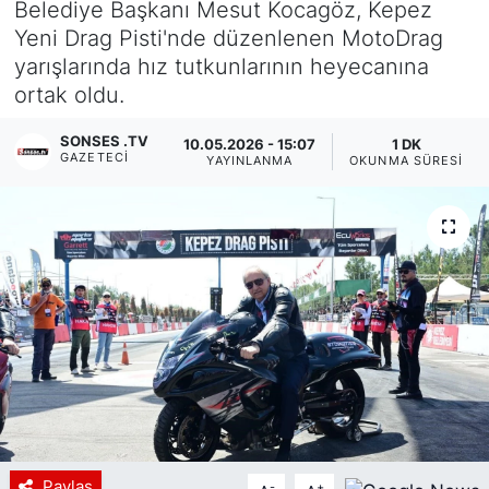
Belediye Başkanı Mesut Kocagöz, Kepez
Yeni Drag Pisti'nde düzenlenen MotoDrag
Siyaset
yarışlarında hız tutkunlarının heyecanına
ortak oldu.
YEREL HABER
SONSES .TV
10.05.2026 - 15:07
1 DK
Haberde insan
GAZETECI
YAYINLANMA
OKUNMA SÜRESI
Tanıtım
Paylaş
-
+