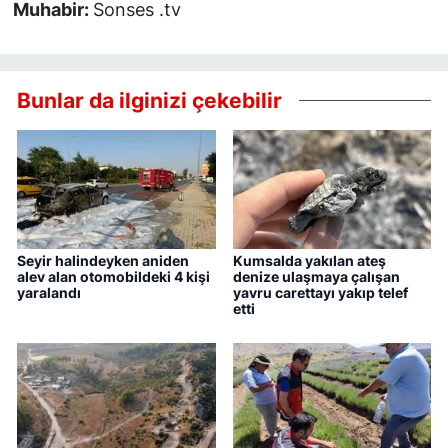
Muhabir:
Sonses .tv
Bunlar da ilginizi çekebilir
Seyir halindeyken aniden
Kumsalda yakılan ateş
alev alan otomobildeki 4 kişi
denize ulaşmaya çalışan
yaralandı
yavru carettayı yakıp telef
etti