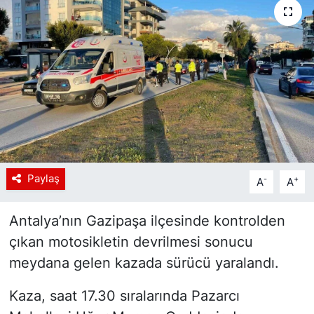
Siyaset
YEREL HABER
Haberde insan
Tanıtım
Paylaş
-
+
A
A
Antalya’nın Gazipaşa ilçesinde kontrolden
çıkan motosikletin devrilmesi sonucu
meydana gelen kazada sürücü yaralandı.
Kaza, saat 17.30 sıralarında Pazarcı