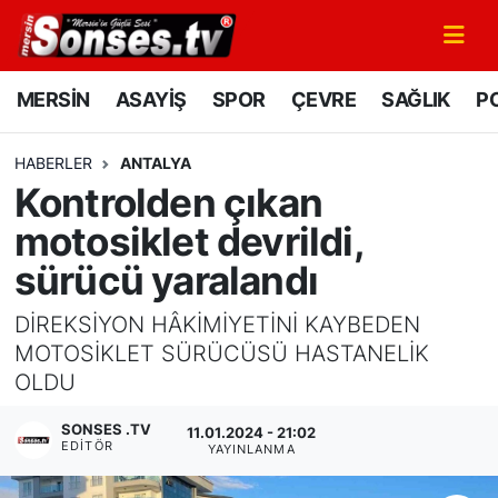
MERSİN
Mersin Nöbetçi Eczaneler
MERSİN
ASAYİŞ
SPOR
ÇEVRE
SAĞLIK
PO
ASAYİŞ
Mersin Hava Durumu
HABERLER
ANTALYA
Kontrolden çıkan
SPOR
Mersin Namaz Vakitleri
motosiklet devrildi,
GÜNÜN MANŞETİ
Mersin Trafik Yoğunluk Haritası
sürücü yaralandı
DÜNYA
Süper Lig Puan Durumu ve Fikstür
DİREKSİYON HÂKİMİYETİNİ KAYBEDEN
MOTOSİKLET SÜRÜCÜSÜ HASTANELİK
KÜLTÜR - SANAT
Tüm Manşetler
OLDU
MAGAZİN
Son Dakika Haberleri
SONSES .TV
11.01.2024 - 21:02
EDITÖR
YAYINLANMA
SAĞLIK
Haber Arşivi