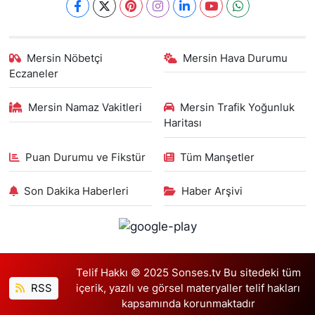
Mersin Nöbetçi
Mersin Hava Durumu
Eczaneler
Mersin Namaz Vakitleri
Mersin Trafik Yoğunluk
Haritası
Puan Durumu ve Fikstür
Tüm Manşetler
Son Dakika Haberleri
Haber Arşivi
Telif Hakkı © 2025 Sonses.tv Bu sitedeki tüm
RSS
içerik, yazılı ve görsel materyaller telif hakları
kapsamında korunmaktadır