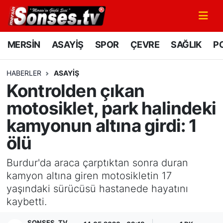
MERSİN
Mersin Nöbetçi Eczaneler
MERSİN
ASAYİŞ
SPOR
ÇEVRE
SAĞLIK
PO
ASAYİŞ
Mersin Hava Durumu
HABERLER
ASAYİŞ
Kontrolden çıkan
SPOR
Mersin Namaz Vakitleri
motosiklet, park halindeki
GÜNÜN MANŞETİ
Mersin Trafik Yoğunluk Haritası
kamyonun altına girdi: 1
ölü
DÜNYA
Süper Lig Puan Durumu ve Fikstür
Burdur'da araca çarptıktan sonra duran
KÜLTÜR - SANAT
Tüm Manşetler
kamyon altına giren motosikletin 17
yaşındaki sürücüsü hastanede hayatını
MAGAZİN
Son Dakika Haberleri
kaybetti.
SAĞLIK
Haber Arşivi
SONSES .TV