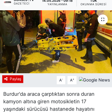
14.05.2026 - 09:18
1 DK
GAZETECI
YAYINLANMA
OKUNMA SÜRESI
Siyaset
YEREL HABER
Haberde insan
Tanıtım
Paylaş
-
+
A
A
Burdur'da araca çarptıktan sonra duran
kamyon altına giren motosikletin 17
yaşındaki sürücüsü hastanede hayatını