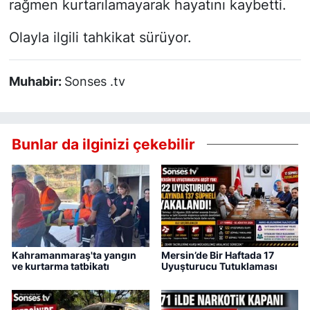
rağmen kurtarılamayarak hayatını kaybetti.
Olayla ilgili tahkikat sürüyor.
Muhabir:
Sonses .tv
Bunlar da ilginizi çekebilir
Kahramanmaraş'ta yangın
Mersin’de Bir Haftada 17
ve kurtarma tatbikatı
Uyuşturucu Tutuklaması