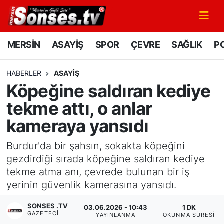
MERSİN
Mersin Nöbetçi Eczaneler
MERSİN
ASAYİŞ
SPOR
ÇEVRE
SAĞLIK
PO
ASAYİŞ
Mersin Hava Durumu
HABERLER
ASAYİŞ
Köpeğine saldıran kediye
SPOR
Mersin Namaz Vakitleri
tekme attı, o anlar
GÜNÜN MANŞETİ
Mersin Trafik Yoğunluk Haritası
kameraya yansıdı
DÜNYA
Süper Lig Puan Durumu ve Fikstür
Burdur'da bir şahsın, sokakta köpeğini
gezdirdiği sırada köpeğine saldıran kediye
KÜLTÜR - SANAT
Tüm Manşetler
tekme atma anı, çevrede bulunan bir iş
yerinin güvenlik kamerasına yansıdı.
MAGAZİN
Son Dakika Haberleri
SONSES .TV
03.06.2026 - 10:43
1 DK
GAZETECI
SAĞLIK
Haber Arşivi
YAYINLANMA
OKUNMA SÜRESI