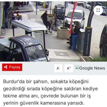
Siyaset
YEREL HABER
Haberde insan
Tanıtım
Paylaş
-
+
A
A
Burdur'da bir şahsın, sokakta köpeğini
gezdirdiği sırada köpeğine saldıran kediye
tekme atma anı, çevrede bulunan bir iş
yerinin güvenlik kamerasına yansıdı.