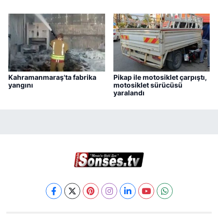
Kahramanmaraş'ta fabrika
Pikap ile motosiklet çarpıştı,
yangını
motosiklet sürücüsü
yaralandı