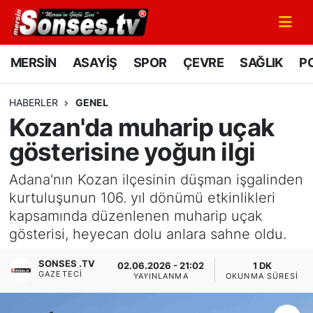
MERSİN
Mersin Nöbetçi Eczaneler
MERSİN
ASAYİŞ
SPOR
ÇEVRE
SAĞLIK
PO
ASAYİŞ
Mersin Hava Durumu
HABERLER
GENEL
Kozan'da muharip uçak
SPOR
Mersin Namaz Vakitleri
gösterisine yoğun ilgi
GÜNÜN MANŞETİ
Mersin Trafik Yoğunluk Haritası
Adana'nın Kozan ilçesinin düşman işgalinden
DÜNYA
Süper Lig Puan Durumu ve Fikstür
kurtuluşunun 106. yıl dönümü etkinlikleri
kapsamında düzenlenen muharip uçak
KÜLTÜR - SANAT
Tüm Manşetler
gösterisi, heyecan dolu anlara sahne oldu.
SONSES .TV
MAGAZİN
Son Dakika Haberleri
02.06.2026 - 21:02
1 DK
GAZETECI
YAYINLANMA
OKUNMA SÜRESI
SAĞLIK
Haber Arşivi