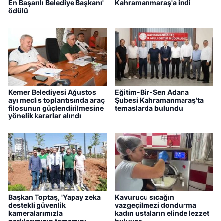
En Başarılı Belediye Başkanı'
Kahramanmaraş'a indi
ödülü
Kemer Belediyesi Ağustos
Eğitim-Bir-Sen Adana
ayı meclis toplantısında araç
Şubesi Kahramanmaraş'ta
filosunun güçlendirilmesine
temaslarda bulundu
yönelik kararlar alındı
Başkan Toptaş, 'Yapay zeka
Kavurucu sıcağın
destekli güvenlik
vazgeçilmezi dondurma
kameralarımızla
kadın ustaların elinde lezzet
parklarımızın tamamını
buluyor