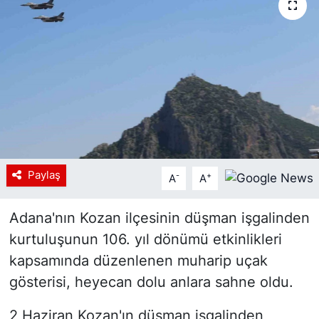
Siyaset
YEREL HABER
Haberde insan
Tanıtım
Paylaş
-
+
A
A
Adana'nın Kozan ilçesinin düşman işgalinden
kurtuluşunun 106. yıl dönümü etkinlikleri
kapsamında düzenlenen muharip uçak
gösterisi, heyecan dolu anlara sahne oldu.
2 Haziran Kozan'ın düşman işgalinden