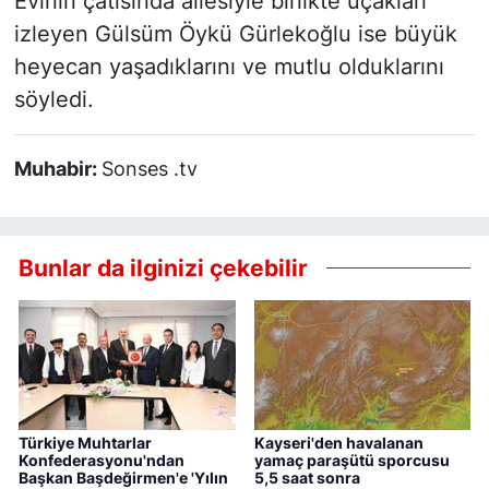
Evinin çatısında ailesiyle birlikte uçakları
izleyen Gülsüm Öykü Gürlekoğlu ise büyük
heyecan yaşadıklarını ve mutlu olduklarını
söyledi.
Muhabir:
Sonses .tv
Bunlar da ilginizi çekebilir
Türkiye Muhtarlar
Kayseri'den havalanan
Konfederasyonu'ndan
yamaç paraşütü sporcusu
Başkan Başdeğirmen'e 'Yılın
5,5 saat sonra