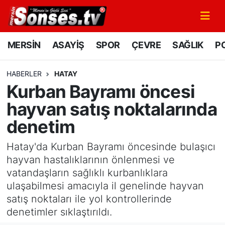
MERSİN
Mersin Nöbetçi Eczaneler
MERSİN
ASAYİŞ
SPOR
ÇEVRE
SAĞLIK
PO
ASAYİŞ
Mersin Hava Durumu
HABERLER
HATAY
Kurban Bayramı öncesi
SPOR
Mersin Namaz Vakitleri
hayvan satış noktalarında
GÜNÜN MANŞETİ
Mersin Trafik Yoğunluk Haritası
denetim
DÜNYA
Süper Lig Puan Durumu ve Fikstür
Hatay'da Kurban Bayramı öncesinde bulaşıcı
hayvan hastalıklarının önlenmesi ve
KÜLTÜR - SANAT
Tüm Manşetler
vatandaşların sağlıklı kurbanlıklara
ulaşabilmesi amacıyla il genelinde hayvan
MAGAZİN
Son Dakika Haberleri
satış noktaları ile yol kontrollerinde
denetimler sıklaştırıldı.
SAĞLIK
Haber Arşivi