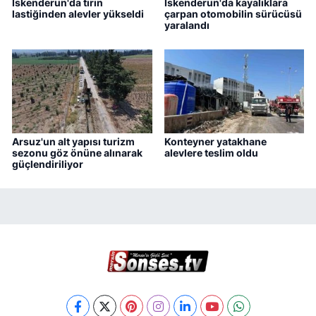
İskenderun'da tırın
İskenderun'da kayalıklara
lastiğinden alevler yükseldi
çarpan otomobilin sürücüsü
yaralandı
Arsuz'un alt yapısı turizm
Konteyner yatakhane
sezonu göz önüne alınarak
alevlere teslim oldu
güçlendiriliyor