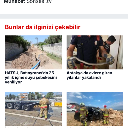
Muhabir:
Sonses .tv
Bunlar da ilginizi çekebilir
HATSU, Batıayrancı'da 25
Antakya'da evlere giren
yıllık içme suyu şebekesini
yılanlar yakalandı
yeniliyor