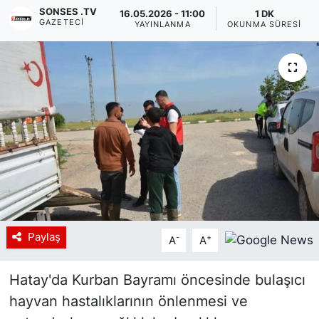
SONSES .TV
16.05.2026 - 11:00
1 DK
GAZETECI
Siyaset
YAYINLANMA
OKUNMA SÜRESI
YEREL HABER
Haberde insan
Tanıtım
Paylaş
-
+
A
A
Hatay'da Kurban Bayramı öncesinde bulaşıcı
hayvan hastalıklarının önlenmesi ve