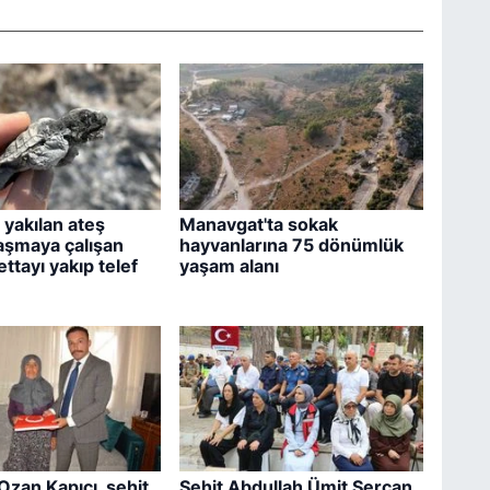
yakılan ateş
Manavgat'ta sokak
aşmaya çalışan
hayvanlarına 75 dönümlük
ttayı yakıp telef
yaşam alanı
Ozan Kapıcı, şehit
Şehit Abdullah Ümit Sercan,