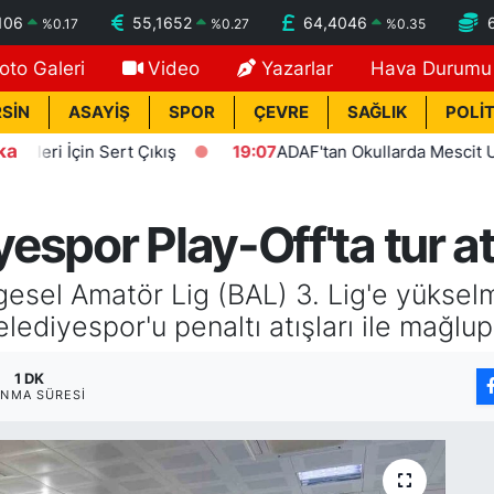
106
55,1652
64,4046
%
0.17
%
0.27
%
0.35
oto Galeri
Video
Yazarlar
Hava Durumu
SİN
ASAYİŞ
SPOR
ÇEVRE
SAĞLIK
POLİT
ka
İçin Sert Çıkış
19:07
ADAF'tan Okullarda Mescit Uygulam
spor Play-Off'ta tur at
sel Amatör Lig (BAL) 3. Lig'e yükselme
lediyespor'u penaltı atışları ile mağlup
1 DK
NMA SÜRESI