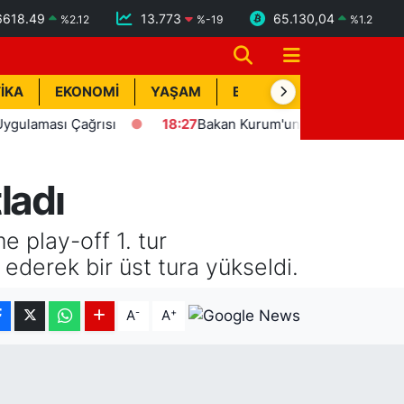
6618.49
13.773
65.130,04
%
2.12
%
-19
%
1.2
İKA
EKONOMİ
YAŞAM
BİK İLAN
TEKNOLOJİ
ası Çağrısı
18:27
Bakan Kurum'un katılımıyla Hatay'da 8 bi
ladı
 play-off 1. tur
 ederek bir üst tura yükseldi.
-
+
A
A