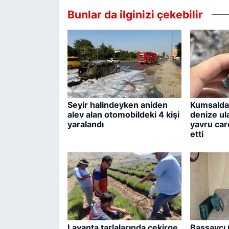
Bunlar da ilginizi çekebilir
Seyir halindeyken aniden
Kumsalda 
alev alan otomobildeki 4 kişi
denize ul
yaralandı
yavru care
etti
Lavanta tarlalarında çekirge
Başsavcı 