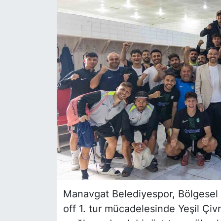
Siyaset
YEREL HABER
Haberde insan
Tanıtım
Manavgat Belediyespor, Bölgesel 
off 1. tur mücadelesinde Yeşil Çivri