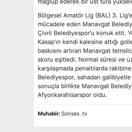
mağlup ederek bir üst tura yükseld
Bölgesel Amatör Lig (BAL) 3. Lig'
mücadele eden Manavgat Belediye
Çivril Belediyespor'u konuk etti. 
Kasap'ın kendi kalesine attığı golle
baskısını artıran Manavgat temsilci
skoru eşitledi. Normal süresi ve u
karşılaşmada penaltılarda rakibi
Belediyespor, sahadan galibiyetle a
sonuçla birlikte Manavgat Belediye
Afyonkarahisarspor oldu.
Muhabir:
Sonses .tv