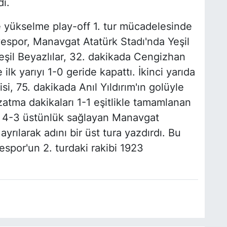
i.
e yükselme play-off 1. tur mücadelesinde
spor, Manavgat Atatürk Stadı'nda Yeşil
Yeşil Beyazlılar, 32. dakikada Cengizhan
 ilk yarıyı 1-0 geride kapattı. İkinci yarıda
si, 75. dakikada Anıl Yıldırım'ın golüyle
zatma dakikaları 1-1 eşitlikle tamamlanan
ne 4-3 üstünlük sağlayan Manavgat
yrılarak adını bir üst tura yazdırdı. Bu
spor'un 2. turdaki rakibi 1923