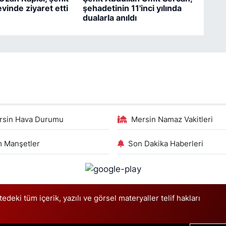
vinde ziyaret etti
şehadetinin 11'inci yılında
dualarla anıldı
rsin Hava Durumu
Mersin Namaz Vakitleri
 Manşetler
Son Dakika Haberleri
deki tüm içerik, yazılı ve görsel materyaller telif hakları