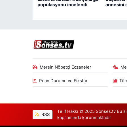
popülasyonu incelendi
annesini e
Mersin Nöbetçi Eczaneler
Me
Puan Durumu ve Fikstür
Tüm
Telif Hakkı © 2025 Sonses.tv Bu site
RSS
kapsamında korunmaktadır