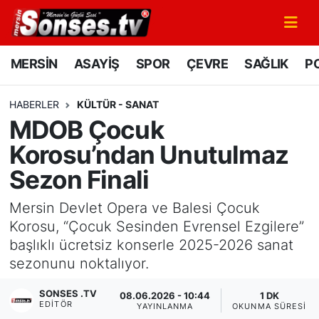
MERSİN
Mersin Nöbetçi Eczaneler
MERSİN
ASAYİŞ
SPOR
ÇEVRE
SAĞLIK
PO
ASAYİŞ
Mersin Hava Durumu
HABERLER
KÜLTÜR - SANAT
MDOB Çocuk
SPOR
Mersin Namaz Vakitleri
Korosu’ndan Unutulmaz
GÜNÜN MANŞETİ
Mersin Trafik Yoğunluk Haritası
Sezon Finali
DÜNYA
Süper Lig Puan Durumu ve Fikstür
Mersin Devlet Opera ve Balesi Çocuk
Korosu, “Çocuk Sesinden Evrensel Ezgilere”
KÜLTÜR - SANAT
Tüm Manşetler
başlıklı ücretsiz konserle 2025-2026 sanat
sezonunu noktalıyor.
MAGAZİN
Son Dakika Haberleri
SONSES .TV
08.06.2026 - 10:44
1 DK
EDITÖR
SAĞLIK
Haber Arşivi
YAYINLANMA
OKUNMA SÜRESI