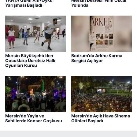
TAHTA GEMİ Anı-Öykü
Mersin Destekli Film Oscar
Yarışması Başladı
Yolunda
Mersin Büyükşehir’den
Bodrum'da Arkhe Karma
Çocuklara Ücretsiz Halk
Sergisi Açılıyor
Oyunları Kursu
Mersin'de Yayla ve
Mersin'de Açık Hava Sinema
Sahillerde Konser Coşkusu
Günleri Başladı