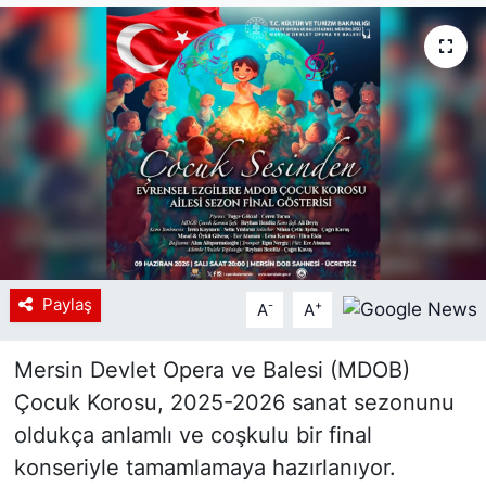
Siyaset
YEREL HABER
Haberde insan
Tanıtım
Paylaş
-
+
A
A
Mersin Devlet Opera ve Balesi (MDOB)
Çocuk Korosu, 2025-2026 sanat sezonunu
oldukça anlamlı ve coşkulu bir final
konseriyle tamamlamaya hazırlanıyor.