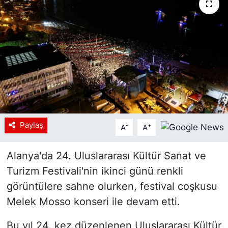
Siyaset
YEREL HABER
Haberde insan
Tanıtım
Paylaş
-
+
A
A
Alanya'da 24. Uluslararası Kültür Sanat ve
Turizm Festivali'nin ikinci günü renkli
görüntülere sahne olurken, festival coşkusu
Melek Mosso konseri ile devam etti.
Bu yıl 24. kez düzenlenen Uluslararası Kültür