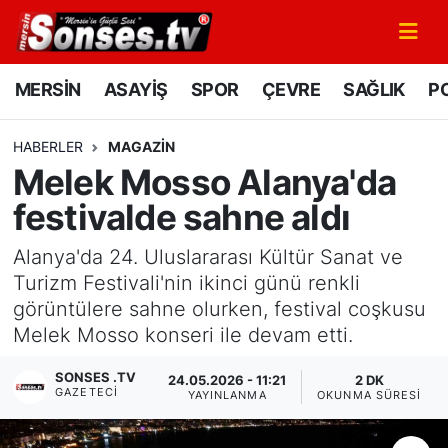
MERSİN
Mersin Nöbetçi Eczaneler
MERSİN
ASAYİŞ
SPOR
ÇEVRE
SAĞLIK
PO
ASAYİŞ
Mersin Hava Durumu
HABERLER
MAGAZİN
Melek Mosso Alanya'da
SPOR
Mersin Namaz Vakitleri
festivalde sahne aldı
GÜNÜN MANŞETİ
Mersin Trafik Yoğunluk Haritası
Alanya'da 24. Uluslararası Kültür Sanat ve
DÜNYA
Süper Lig Puan Durumu ve Fikstür
Turizm Festivali'nin ikinci günü renkli
görüntülere sahne olurken, festival coşkusu
KÜLTÜR - SANAT
Tüm Manşetler
Melek Mosso konseri ile devam etti.
SONSES .TV
MAGAZİN
Son Dakika Haberleri
24.05.2026 - 11:21
2 DK
GAZETECI
YAYINLANMA
OKUNMA SÜRESI
SAĞLIK
Haber Arşivi