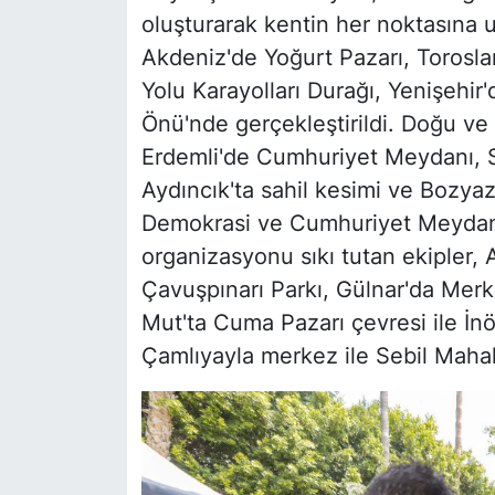
oluşturarak kentin her noktasına u
Akdeniz'de Yoğurt Pazarı, Torosl
Yolu Karayolları Durağı, Yenişehi
Önü'nde gerçekleştirildi. Doğu ve 
Erdemli'de Cumhuriyet Meydanı, S
Aydıncık'ta sahil kesimi ve Bozy
Demokrasi ve Cumhuriyet Meydanı 
organizasyonu sıkı tutan ekipler,
Çavuşpınarı Parkı, Gülnar'da Merk
Mut'ta Cuma Pazarı çevresi ile İn
Çamlıyayla merkez ile Sebil Mahal