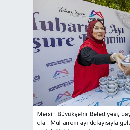
Siyaset
YEREL HABER
Haberde insan
Tanıtım
Mersin Büyükşehir Belediyesi, pa
olan Muharrem ayı dolayısıyla gele