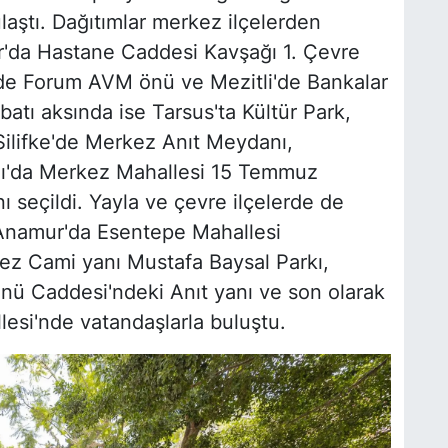
laştı. Dağıtımlar merkez ilçelerden
ar'da Hastane Caddesi Kavşağı 1. Çevre
r'de Forum AVM önü ve Mezitli'de Bankalar
batı aksında ise Tarsus'ta Kültür Park,
ilifke'de Merkez Anıt Meydanı,
azı'da Merkez Mahallesi 15 Temmuz
seçildi. Yayla ve çevre ilçelerde de
 Anamur'da Esentepe Mahallesi
ez Cami yanı Mustafa Baysal Parkı,
önü Caddesi'ndeki Anıt yanı ve son olarak
lesi'nde vatandaşlarla buluştu.