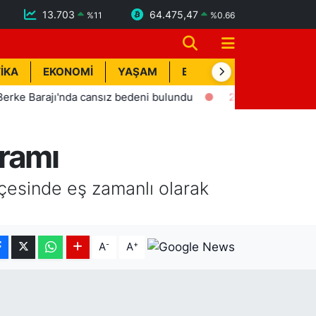
13.703
64.475,47
%
11
%
0.66
İKA
EKONOMİ
YAŞAM
BİK İLAN
TEKNOLOJİ
cansız bedeni bulundu
21:51
Esnaf MTSO'da Koltuk Düzenin
kramı
lçesinde eş zamanlı olarak
-
+
A
A