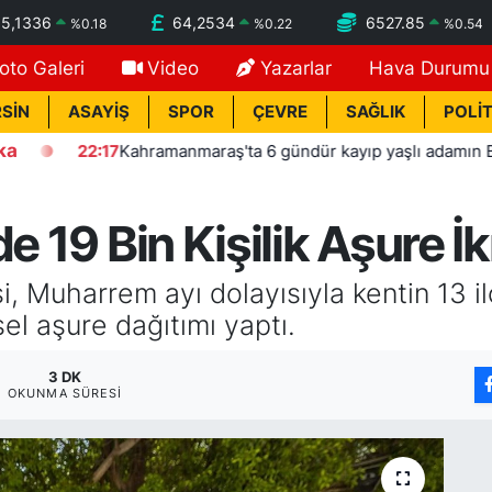
5,1336
64,2534
6527.85
%
0.18
%
0.22
%
0.54
oto Galeri
Video
Yazarlar
Hava Durumu
SİN
ASAYİŞ
SPOR
ÇEVRE
SAĞLIK
POLİT
ka
ahramanmaraş'ta 6 gündür kayıp yaşlı adamın Berke Barajı'nda 
e 19 Bin Kişilik Aşure İ
, Muharrem ayı dolayısıyla kentin 13 i
sel aşure dağıtımı yaptı.
3 DK
OKUNMA SÜRESI