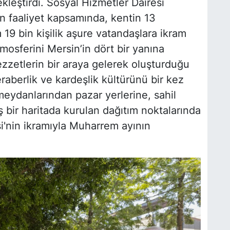
leştirdi. Sosyal Hizmetler Dairesi
n faaliyet kapsamında, kentin 13
 19 bin kişilik aşure vatandaşlara ikram
osferini Mersin’in dört bir yanına
 lezzetlerin bir araya gelerek oluşturduğu
raberlik ve kardeşlik kültürünü bir kez
meydanlarından pazar yerlerine, sahil
ş bir haritada kurulan dağıtım noktalarında
i'nin ikramıyla Muharrem ayının