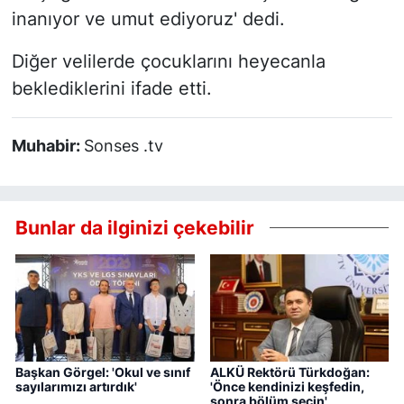
inanıyor ve umut ediyoruz' dedi.
Diğer velilerde çocuklarını heyecanla
beklediklerini ifade etti.
Muhabir:
Sonses .tv
Bunlar da ilginizi çekebilir
Başkan Görgel: 'Okul ve sınıf
ALKÜ Rektörü Türkdoğan:
sayılarımızı artırdık'
'Önce kendinizi keşfedin,
sonra bölüm seçin'