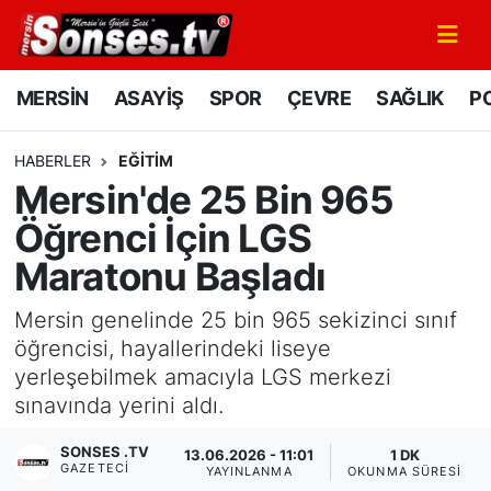
MERSİN
Mersin Nöbetçi Eczaneler
MERSİN
ASAYİŞ
SPOR
ÇEVRE
SAĞLIK
PO
ASAYİŞ
Mersin Hava Durumu
HABERLER
EĞİTİM
Mersin'de 25 Bin 965
SPOR
Mersin Namaz Vakitleri
Öğrenci İçin LGS
GÜNÜN MANŞETİ
Mersin Trafik Yoğunluk Haritası
Maratonu Başladı
DÜNYA
Süper Lig Puan Durumu ve Fikstür
Mersin genelinde 25 bin 965 sekizinci sınıf
öğrencisi, hayallerindeki liseye
KÜLTÜR - SANAT
Tüm Manşetler
yerleşebilmek amacıyla LGS merkezi
sınavında yerini aldı.
MAGAZİN
Son Dakika Haberleri
SONSES .TV
13.06.2026 - 11:01
1 DK
GAZETECI
SAĞLIK
Haber Arşivi
YAYINLANMA
OKUNMA SÜRESI