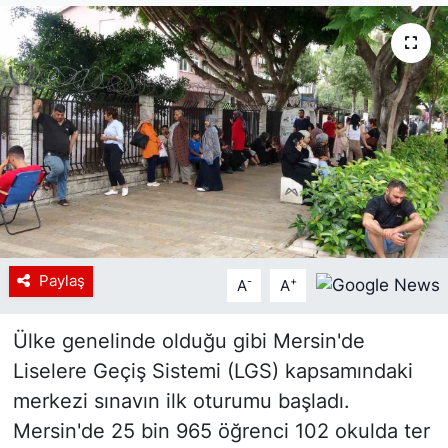
Siyaset
YEREL HABER
Haberde insan
Tanıtım
Paylaş
-
+
A
A
Ülke genelinde olduğu gibi Mersin'de
Liselere Geçiş Sistemi (LGS) kapsamındaki
merkezi sınavın ilk oturumu başladı.
Mersin'de 25 bin 965 öğrenci 102 okulda ter