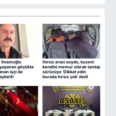
n İmamoğlu
Hırsız aracı soydu, kuzeni
 yaşanan göçükte
kendini memur olarak tanıtıp
anan işçi de
sürücüye 'Dikkat edin
aybetti
burada hırsız çok' dedi