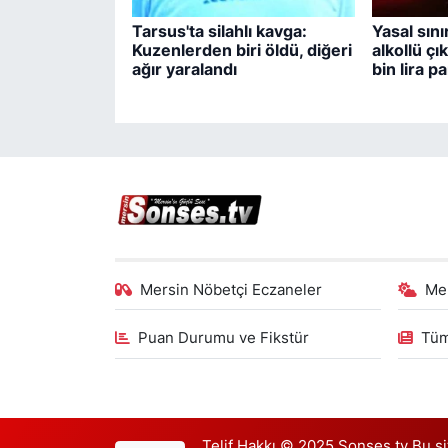
Tarsus'ta silahlı kavga:
Yasal sını
Kuzenlerden biri öldü, diğeri
alkollü ç
ağır yaralandı
bin lira p
Mersin Nöbetçi Eczaneler
Me
Puan Durumu ve Fikstür
Tüm
Telif Hakkı © 2025 Sonses.tv Bu site