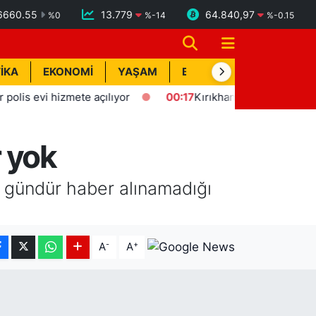
6660.55
13.779
64.840,97
%
0
%
-14
%
-0.15
İKA
EKONOMİ
YAŞAM
BİK İLAN
TEKNOLOJİ
s evi hizmete açılıyor
00:17
Kırıkhan'da trafik kazası: 1 yara
 yok
3 gündür haber alınamadığı
-
+
A
A