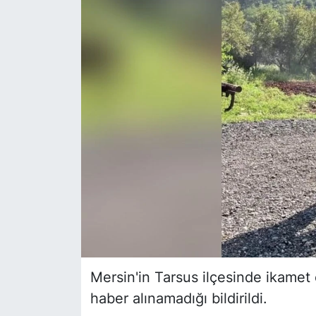
Siyaset
YEREL HABER
Haberde insan
Tanıtım
Mersin'in Tarsus ilçesinde ikamet
haber alınamadığı bildirildi.