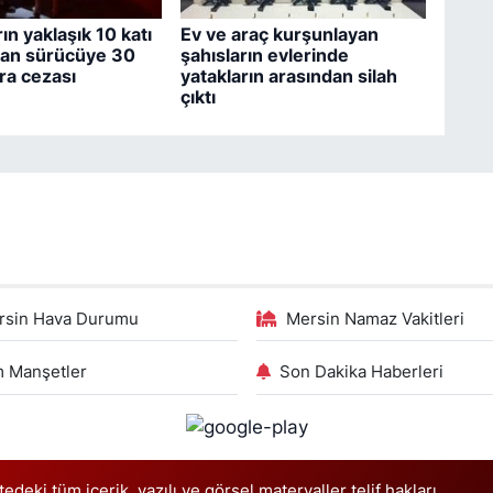
rın yaklaşık 10 katı
Ev ve araç kurşunlayan
ıkan sürücüye 30
şahısların evlerinde
ara cezası
yatakların arasından silah
çıktı
rsin Hava Durumu
Mersin Namaz Vakitleri
 Manşetler
Son Dakika Haberleri
deki tüm içerik, yazılı ve görsel materyaller telif hakları