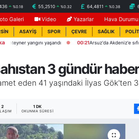
7436
55,2510
64,4811
%
0.18
%
0.32
%
0.38
oto Galeri
Video
Yazarlar
Hava Durumu
SİN
ASAYİŞ
SPOR
ÇEVRE
SAĞLIK
POLİT
ka
teyner yangını yaşandı
00:21
Arsuz'da Akdeniz'e sıfır poli
şahıstan 3 gündür haber
kamet eden 41 yaşındaki İlyas Gök'ten 
2
1 DK
LAŞIM
OKUNMA SÜRESI