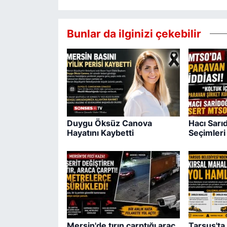
Bunlar da ilginizi çekebilir
Duygu Öksüz Canova
Hacı Sar
Hayatını Kaybetti
Seçimleri 
Mersin'de tırın çarptığı araç
Tarsus'ta 