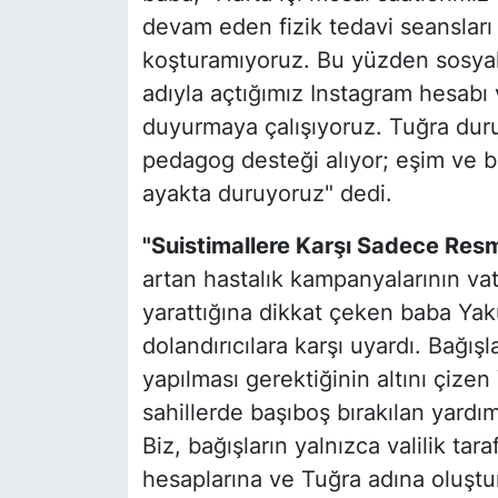
devam eden fizik tedavi seanslar
koşturamıyoruz. Bu yüzden sosya
adıyla açtığımız Instagram hesabı v
duyurmaya çalışıyoruz. Tuğra dur
pedagog desteği alıyor; eşim ve b
ayakta duruyoruz" dedi.
"Suistimallere Karşı Sadece Res
artan hastalık kampanyalarının va
yarattığına dikkat çeken baba Yaku
dolandırıcılara karşı uyardı. Bağış
yapılması gerektiğinin altını çize
sahillerde başıboş bırakılan yardım
Biz, bağışların yalnızca valilik t
hesaplarına ve Tuğra adına oluştu