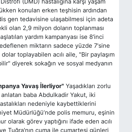
istrofi (DMD) hastalığına karşı yaşam
ükken konulan erken teşhisin ardından
dis gen tedavisine ulaşabilmesi için adeta
ekli olan 2,9 milyon doların toplanması
başlatılan yardım kampanyası ise 8'inci
hedeflenen miktarın sadece yüzde 7'sine
dolar toplayabilen acılı aile, "Bir paylaşım
bilir" diyerek sokağın ve sosyal medyanın
anya Yavaş İlerliyor"
Yaşadıkları zorlu
ı anlatan baba Abdulkadir Yakut, iki
stalıkları nedeniyle kaybettiklerini
Emniyet Müdürlüğü’nde polis memuru, eşinin
r olarak görev yaptığını ifade eden acılı
 ve Tuğra'nın cuma ile cumartesi günleri