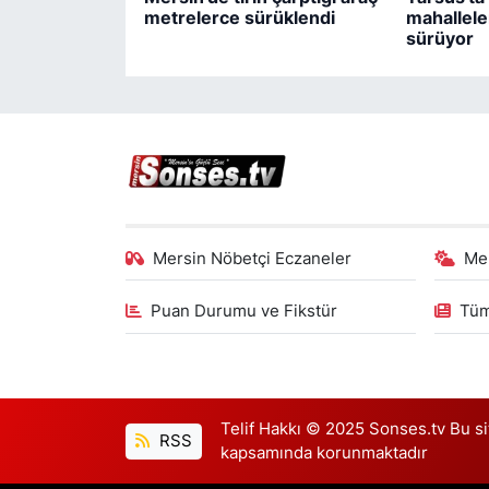
metrelerce sürüklendi
mahallele
sürüyor
Mersin Nöbetçi Eczaneler
Me
Puan Durumu ve Fikstür
Tüm
Telif Hakkı © 2025 Sonses.tv Bu site
RSS
kapsamında korunmaktadır