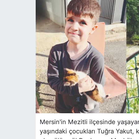
Siyaset
YEREL HABER
Haberde insan
Tanıtım
Mersin'in Mezitli ilçesinde yaşay
yaşındaki çocukları Tuğra Yakut, k