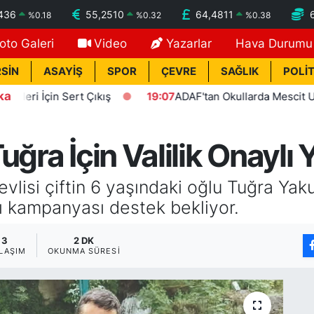
436
55,2510
64,4811
%
0.18
%
0.32
%
0.38
oto Galeri
Video
Yazarlar
Hava Durumu
SİN
ASAYİŞ
SPOR
ÇEVRE
SAĞLIK
POLİT
ka
in Sert Çıkış
19:07
ADAF'tan Okullarda Mescit Uygulamas
uğra İçin Valilik Onaylı
vlisi çiftin 6 yaşındaki oğlu Tuğra Ya
ylı kampanyası destek bekliyor.
3
2 DK
LAŞIM
OKUNMA SÜRESI