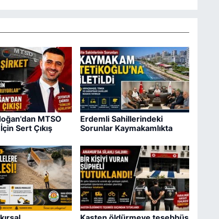
ıdoğan'dan MTSO
Erdemli Sahillerindeki
İçin Sert Çıkış
Sorunlar Kaymakamlıkta
kırsal
Kasten öldürmeye teşebbüs