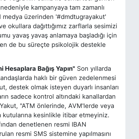
ı nedeniyle kampanyaya tam zamanlı
l medya üzerinden '#dmdtugrayakut'
e okullara dağıttığımız zarflarla sesimizi
umu yavaş yavaş anlamaya başladığı için
en de bu süreçte psikolojik destekle
mi Hesaplara Bağış Yapın"
Son yıllarda
tandaşlarda haklı bir güven zedelenmesi
t, destek olmak isteyen duyarlı insanları
ların sadece kontrol altındaki kanallardan
n Yakut, "ATM önlerinde, AVM'lerde veya
 kutularına kesinlikle itibar etmeyiniz.
arafından denetlenen resmi IBAN
rulan resmi SMS sistemine yapılmasını