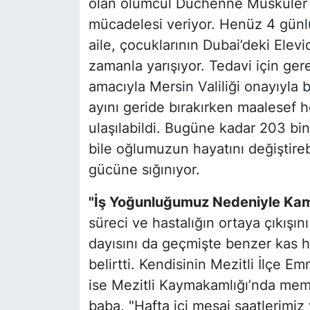
olan ölümcül Duchenne Musküler D
mücadelesi veriyor. Henüz 4 günl
aile, çocuklarının Dubai’deki Elevi
zamanla yarışıyor. Tedavi için ger
amacıyla Mersin Valiliği onayıyla 
ayını geride bırakırken maalesef 
ulaşılabildi. Bugüne kadar 203 bin 
bile oğlumuzun hayatını değiştire
gücüne sığınıyor.
"İş Yoğunluğumuz Nedeniyle Kamp
süreci ve hastalığın ortaya çıkışın
dayısını da geçmişte benzer kas ha
belirtti. Kendisinin Mezitli İlçe 
ise Mezitli Kaymakamlığı’nda memu
baba, "Hafta içi mesai saatlerimiz