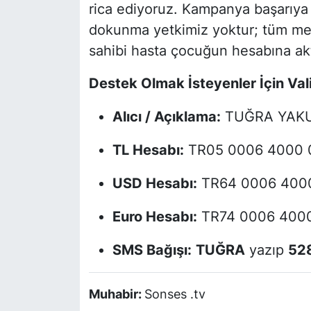
rica ediyoruz. Kampanya başarıya
dokunma yetkimiz yoktur; tüm mebl
sahibi hasta çocuğun hesabına akt
Destek Olmak İsteyenler İçin Valil
Alıcı / Açıklama:
TUĞRA YAK
TL Hesabı:
TR05 0006 4000 0
USD Hesabı:
TR64 0006 4000
Euro Hesabı:
TR74 0006 4000
SMS Bağışı:
TUĞRA
yazıp
52
Muhabir:
Sonses .tv