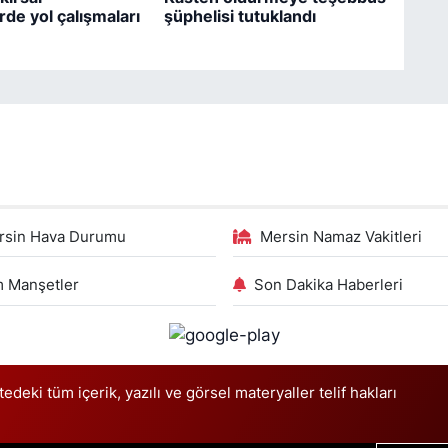
rde yol çalışmaları
şüphelisi tutuklandı
rsin Hava Durumu
Mersin Namaz Vakitleri
 Manşetler
Son Dakika Haberleri
deki tüm içerik, yazılı ve görsel materyaller telif hakları