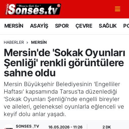
MERSİN
Mersin Nöbetçi Eczaneler
MERSİN
ASAYİŞ
SPOR
ÇEVRE
SAĞLIK
PO
ASAYİŞ
Mersin Hava Durumu
HABERLER
MERSİN
Mersin'de 'Sokak Oyunları
SPOR
Mersin Namaz Vakitleri
Şenliği' renkli görüntülere
GÜNÜN MANŞETİ
Mersin Trafik Yoğunluk Haritası
sahne oldu
DÜNYA
Süper Lig Puan Durumu ve Fikstür
Mersin Büyükşehir Belediyesinin 'Engelliler
Haftası' kapsamında Tarsus'ta düzenlediği
KÜLTÜR - SANAT
Tüm Manşetler
'Sokak Oyunları Şenliği'nde engelli bireyler
ve aileleri, geleneksel oyunlarla eğlenceli ve
MAGAZİN
Son Dakika Haberleri
keyif dolu anlar yaşadı.
SAĞLIK
Haber Arşivi
SONSES .TV
16.05.2026 - 11:26
2 DK