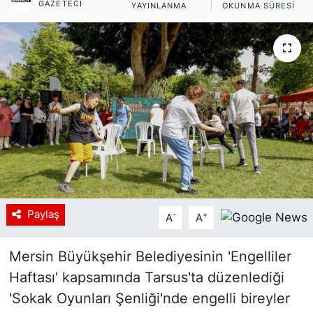
GAZETECI
YAYINLANMA
OKUNMA SÜRESI
Siyaset
YEREL HABER
Haberde insan
Tanıtım
Paylaş
-
+
A
A
Mersin Büyükşehir Belediyesinin 'Engelliler
Haftası' kapsamında Tarsus'ta düzenlediği
'Sokak Oyunları Şenliği'nde engelli bireyler