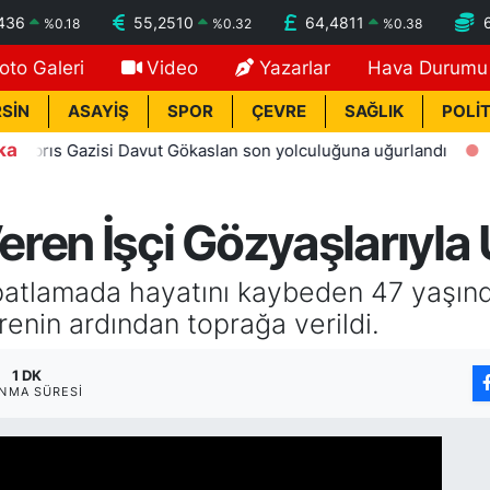
436
55,2510
64,4811
%
0.18
%
0.32
%
0.38
oto Galeri
Video
Yazarlar
Hava Durumu
SİN
ASAYİŞ
SPOR
ÇEVRE
SAĞLIK
POLİT
ka
rıs Gazisi Davut Gökaslan son yolculuğuna uğurlandı
00:
ren İşçi Gözyaşlarıyla 
i patlamada hayatını kaybeden 47 yaşın
enin ardından toprağa verildi.
1 DK
NMA SÜRESI