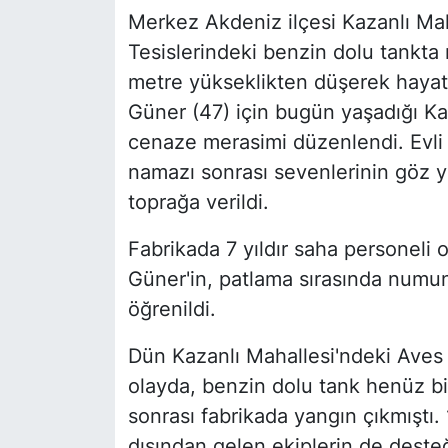
Merkez Akdeniz ilçesi Kazanlı Mah
Tesislerindeki benzin dolu tankt
metre yükseklikten düşerek haya
Güner (47) için bugün yaşadığı Ka
cenaze merasimi düzenlendi. Evli
namazı sonrası sevenlerinin göz y
toprağa verildi.
Fabrikada 7 yıldır saha personeli 
Güner'in, patlama sırasında numu
öğrenildi.
Dün Kazanlı Mahallesi'ndeki Aves
olayda, benzin dolu tank henüz bi
sonrası fabrikada yangın çıkmıştı. 1
dışından gelen ekiplerin de desteğ