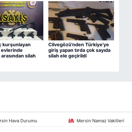
ç kurşunlayan
Cilvegözü'nden Türkiye'ye
n evlerinde
giriş yapan tırda çok sayıda
 arasından silah
silah ele geçirildi
rsin Hava Durumu
Mersin Namaz Vakitleri