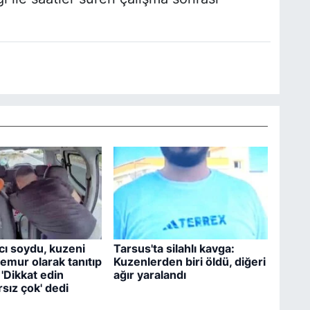
acı soydu, kuzeni
Tarsus'ta silahlı kavga:
emur olarak tanıtıp
Kuzenlerden biri öldü, diğeri
'Dikkat edin
ağır yaralandı
sız çok' dedi