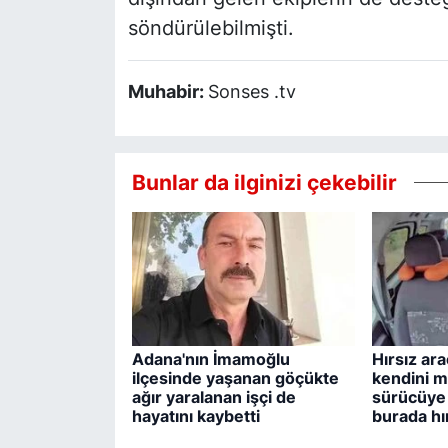
söndürülebilmişti.
Muhabir:
Sonses .tv
Bunlar da ilginizi çekebilir
Adana'nın İmamoğlu
Hırsız ar
ilçesinde yaşanan göçükte
kendini m
ağır yaralanan işçi de
sürücüye 
hayatını kaybetti
burada hır