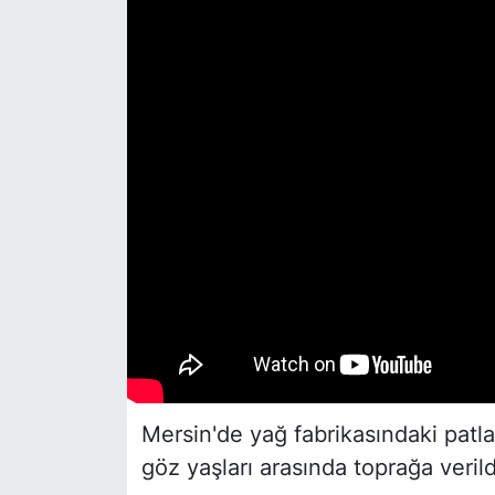
Siyaset
YEREL HABER
Haberde insan
Tanıtım
Mersin'de yağ fabrikasındaki patla
göz yaşları arasında toprağa verild