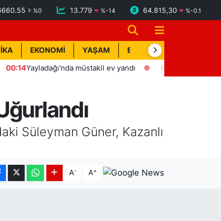
6660.55
13.779
64.815,30
%
0
%
-14
%
-0.1
İKA
EKONOMİ
YAŞAM
BİK İLAN
TEKNOLOJİ
14
Yayladağı'nda müstakil ev yandı
00:12
Hatay'da eve giren
Uğurlandı
daki Süleyman Güner, Kazanlı
-
+
A
A