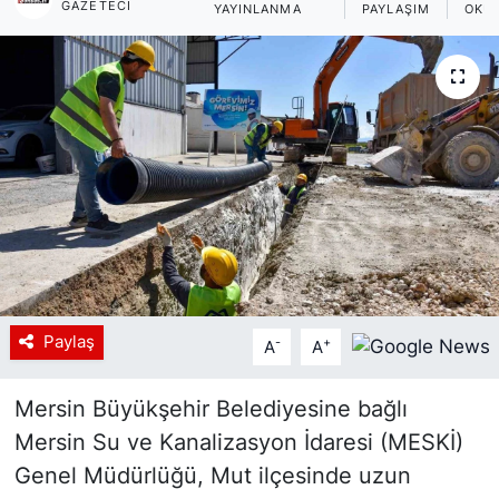
GAZETECI
YAYINLANMA
PAYLAŞIM
OKU
Siyaset
YEREL HABER
Haberde insan
Tanıtım
Paylaş
-
+
A
A
Mersin Büyükşehir Belediyesine bağlı
Mersin Su ve Kanalizasyon İdaresi (MESKİ)
Genel Müdürlüğü, Mut ilçesinde uzun