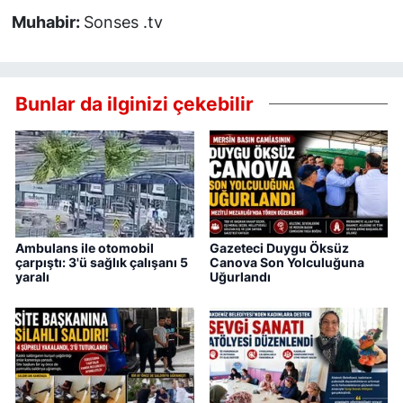
Muhabir:
Sonses .tv
Bunlar da ilginizi çekebilir
Ambulans ile otomobil
Gazeteci Duygu Öksüz
çarpıştı: 3'ü sağlık çalışanı 5
Canova Son Yolculuğuna
yaralı
Uğurlandı