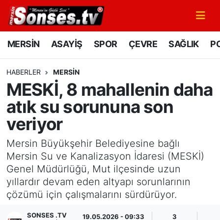
MERSİN
Mersin Nöbetçi Eczaneler
MERSİN
ASAYİŞ
SPOR
ÇEVRE
SAĞLIK
PO
ASAYİŞ
Mersin Hava Durumu
HABERLER
MERSİN
MESKİ, 8 mahallenin daha
SPOR
Mersin Namaz Vakitleri
atık su sorununa son
GÜNÜN MANŞETİ
Mersin Trafik Yoğunluk Haritası
veriyor
DÜNYA
Süper Lig Puan Durumu ve Fikstür
Mersin Büyükşehir Belediyesine bağlı
Mersin Su ve Kanalizasyon İdaresi (MESKİ)
KÜLTÜR - SANAT
Tüm Manşetler
Genel Müdürlüğü, Mut ilçesinde uzun
yıllardır devam eden altyapı sorunlarının
MAGAZİN
Son Dakika Haberleri
çözümü için çalışmalarını sürdürüyor.
SAĞLIK
Haber Arşivi
SONSES .TV
19.05.2026 - 09:33
3