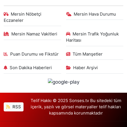
Mersin Nöbetçi
Mersin Hava Durumu
Eczaneler
Mersin Namaz Vakitleri
Mersin Trafik Yoğunluk
Haritası
Puan Durumu ve Fikstür
Tüm Manşetler
Son Dakika Haberleri
Haber Arşivi
Telif Hakkı © 2025 Sonses.tv Bu sitedeki tüm
RSS
içerik, yazılı ve görsel materyaller telif hakları
kapsamında korunmaktadır