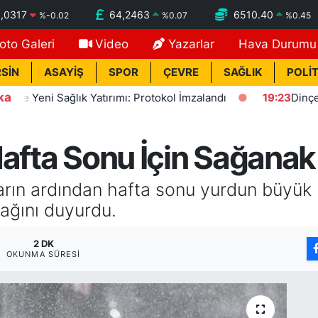
,0317
64,2463
6510.40
%
-0.02
%
0.07
%
0.45
oto Galeri
Video
Yazarlar
Hava Durumu
SİN
ASAYİŞ
SPOR
ÇEVRE
SAĞLIK
POLİT
ka
ni Sağlık Yatırımı: Protokol İmzalandı
19:23
Dinçer: Fezle
afta Sonu İçin Sağanak
ların ardından hafta sonu yurdun büyük
cağını duyurdu.
2 DK
OKUNMA SÜRESI