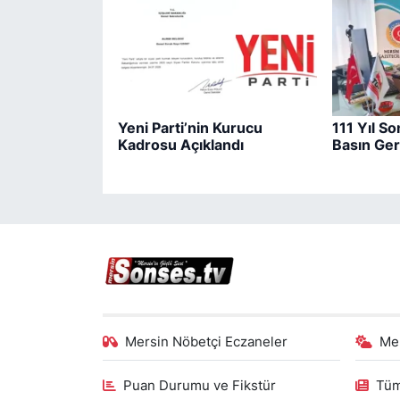
Yeni Parti’nin Kurucu
111 Yıl So
Kadrosu Açıklandı
Basın Ge
Mersin Nöbetçi Eczaneler
Me
Puan Durumu ve Fikstür
Tüm