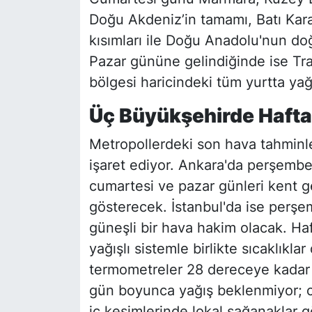
Doğu Akdeniz’in tamamı, Batı Kara
kısımları ile Doğu Anadolu'nun do
Pazar gününe gelindiğinde ise T
bölgesi haricindeki tüm yurtta yağ
Üç Büyükşehirde Hafta 
Metropollerdeki son hava tahminle
işaret ediyor. Ankara'da perşemb
cumartesi ve pazar günleri kent g
gösterecek. İstanbul'da ise perşe
güneşli bir hava hakim olacak. Ha
yağışlı sistemle birlikte sıcaklık
termometreler 28 dereceye kadar 
gün boyunca yağış beklenmiyor; 
iç kesimlerinde lokal sağanaklar 