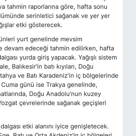
va tahmin raporlarına göre, hafta sonu
ölümünde serinletici sağanak ve yer yer
ışlar etki gösterecek.
ünleri yurt genelinde mevsim
e devam edeceği tahmin edilirken, hafta
dalgası yurda giriş yapacak. Yağışlı sistem
, Balıkesir’in batı kıyıları, Doğu
ütahya ve Batı Karadeniz’in iç bölgelerinde
. Cuma günü ise Trakya genelinde,
hatlarında, Doğu Anadolu’nun kuzey
Yozgat çevrelerinde sağanak geçişleri
 dalgası etki alanını iyice genişletecek.
, Batı ve Orta Akdeniz'in iç bölgeleri,