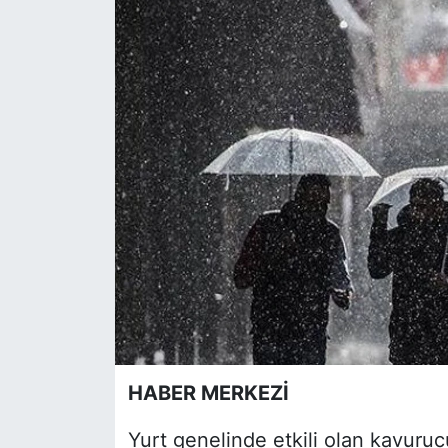
Siyaset
YEREL HABER
Haberde insan
Tanıtım
HABER MERKEZİ
Yurt genelinde etkili olan kavuru