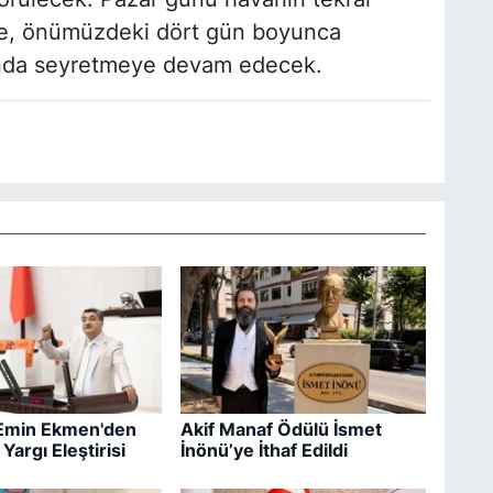
'de, önümüzdeki dört gün boyunca
arında seyretmeye devam edecek.
Emin Ekmen'den
Akif Manaf Ödülü İsmet
argı Eleştirisi
İnönü’ye İthaf Edildi