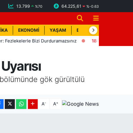
13.799
64.225,61
%
70
%
-0.63
İKA
EKONOMİ
YAŞAM
BİK İLAN
TEKNOLOJİ
kelerle Bizi Durduramazsınız
18:57
Erdemli'de Deprem! Kı
 Uyarısı
 bölümünde gök gürültülü
-
+
A
A