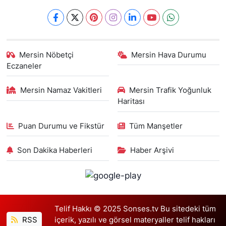
Mersin Nöbetçi
Mersin Hava Durumu
Eczaneler
Mersin Namaz Vakitleri
Mersin Trafik Yoğunluk
Haritası
Puan Durumu ve Fikstür
Tüm Manşetler
Son Dakika Haberleri
Haber Arşivi
Telif Hakkı © 2025 Sonses.tv Bu sitedeki tüm
RSS
içerik, yazılı ve görsel materyaller telif hakları