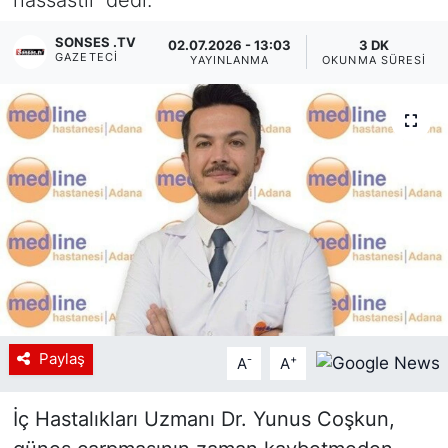
Siyaset
SONSES .TV
02.07.2026 - 13:03
3 DK
GAZETECI
YAYINLANMA
OKUNMA SÜRESI
YEREL HABER
Haberde insan
Tanıtım
Paylaş
-
+
A
A
İç Hastalıkları Uzmanı Dr. Yunus Coşkun,