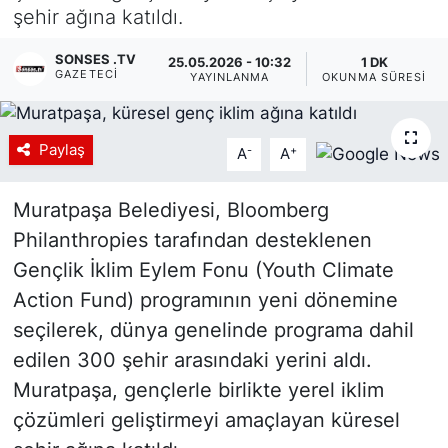
şehir ağına katıldı.
Siyaset
SONSES .TV
25.05.2026 - 10:32
1 DK
GAZETECI
YAYINLANMA
OKUNMA SÜRESI
YEREL HABER
Haberde insan
Paylaş
-
+
A
A
Tanıtım
Muratpaşa Belediyesi, Bloomberg
Philanthropies tarafından desteklenen
Gençlik İklim Eylem Fonu (Youth Climate
Action Fund) programının yeni dönemine
seçilerek, dünya genelinde programa dahil
edilen 300 şehir arasındaki yerini aldı.
Muratpaşa, gençlerle birlikte yerel iklim
çözümleri geliştirmeyi amaçlayan küresel