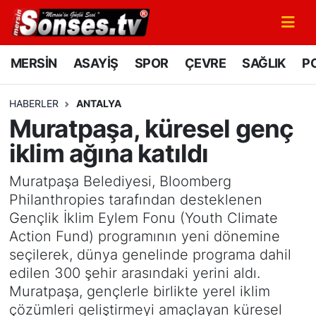
MERSİN
Mersin Nöbetçi Eczaneler
MERSİN
ASAYİŞ
SPOR
ÇEVRE
SAĞLIK
PO
ASAYİŞ
Mersin Hava Durumu
HABERLER
ANTALYA
Muratpaşa, küresel genç
SPOR
Mersin Namaz Vakitleri
iklim ağına katıldı
GÜNÜN MANŞETİ
Mersin Trafik Yoğunluk Haritası
Muratpaşa Belediyesi, Bloomberg
DÜNYA
Süper Lig Puan Durumu ve Fikstür
Philanthropies tarafından desteklenen
Gençlik İklim Eylem Fonu (Youth Climate
KÜLTÜR - SANAT
Tüm Manşetler
Action Fund) programının yeni dönemine
seçilerek, dünya genelinde programa dahil
MAGAZİN
Son Dakika Haberleri
edilen 300 şehir arasındaki yerini aldı.
Muratpaşa, gençlerle birlikte yerel iklim
SAĞLIK
Haber Arşivi
çözümleri geliştirmeyi amaçlayan küresel