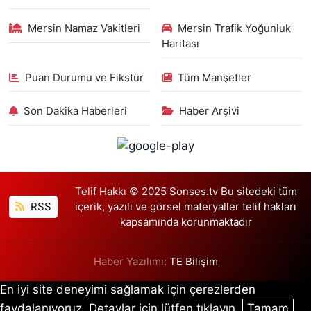
Mersin Namaz Vakitleri
Mersin Trafik Yoğunluk
Haritası
Puan Durumu ve Fikstür
Tüm Manşetler
Son Dakika Haberleri
Haber Arşivi
Telif Hakkı © 2025 Sonses.tv Bu sitedeki tüm
RSS
içerik, yazılı ve görsel materyaller telif hakları
kapsamında korunmaktadır
Haber Yazılımı:
TE Bilişim
En iyi site deneyimi sağlamak için çerezlerden
faydalanıyoruz. Detaylar için lütfen tıklayın.
Tamam