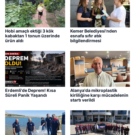
Hobi amaçlı ektiği 3 kök
Kemer Belediyesi'nden
kabaktan 1 tonun üzerinde
esnafa sıfır atık
ürün aldı
bilgilendirmesi
Erdemli'de Deprem! Kısa
Alanya'da mikroplastik
Süreli Panik Yaşandı
kirliliğine karşı mücadelenin
startı verildi