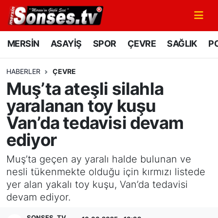
MERSİN
Mersin Nöbetçi Eczaneler
MERSİN
ASAYİŞ
SPOR
ÇEVRE
SAĞLIK
PO
ASAYİŞ
Mersin Hava Durumu
HABERLER
ÇEVRE
Muş’ta ateşli silahla
SPOR
Mersin Namaz Vakitleri
yaralanan toy kuşu
GÜNÜN MANŞETİ
Mersin Trafik Yoğunluk Haritası
Van’da tedavisi devam
ediyor
DÜNYA
Süper Lig Puan Durumu ve Fikstür
Muş’ta geçen ay yaralı halde bulunan ve
KÜLTÜR - SANAT
Tüm Manşetler
nesli tükenmekte olduğu için kırmızı listede
yer alan yakalı toy kuşu, Van’da tedavisi
MAGAZİN
Son Dakika Haberleri
devam ediyor.
SAĞLIK
Haber Arşivi
SONSES .TV