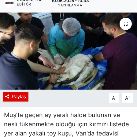
10.06.2025 - 10:33
EDITÖR
YAYINLANMA
Siyaset
YEREL HABER
Haberde insan
Tanıtım
Paylaş
-
+
A
A
Muş’ta geçen ay yaralı halde bulunan ve
nesli tükenmekte olduğu için kırmızı listede
yer alan yakalı toy kuşu, Van’da tedavisi