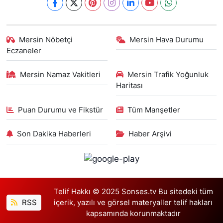
Mersin Nöbetçi
Mersin Hava Durumu
Eczaneler
Mersin Namaz Vakitleri
Mersin Trafik Yoğunluk
Haritası
Puan Durumu ve Fikstür
Tüm Manşetler
Son Dakika Haberleri
Haber Arşivi
Telif Hakkı © 2025 Sonses.tv Bu sitedeki tüm
RSS
içerik, yazılı ve görsel materyaller telif hakları
kapsamında korunmaktadır