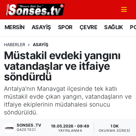
MERSİN
Mersin Nöbetçi Eczaneler
MERSİN
ASAYİŞ
SPOR
ÇEVRE
SAĞLIK
PO
ASAYİŞ
Mersin Hava Durumu
HABERLER
ASAYİŞ
Müstakil evdeki yangını
SPOR
Mersin Namaz Vakitleri
vatandaşlar ve itfaiye
GÜNÜN MANŞETİ
Mersin Trafik Yoğunluk Haritası
söndürdü
DÜNYA
Süper Lig Puan Durumu ve Fikstür
Antalya'nın Manavgat ilçesinde tek katlı
müstakil evde çıkan yangın, vatandaşların ve
KÜLTÜR - SANAT
Tüm Manşetler
itfaiye ekiplerinin müdahalesi sonucu
söndürüldü.
MAGAZİN
Son Dakika Haberleri
SONSES .TV
19.05.2026 - 09:49
1 DK
GAZETECI
SAĞLIK
Haber Arşivi
YAYINLANMA
OKUNMA SÜRESI