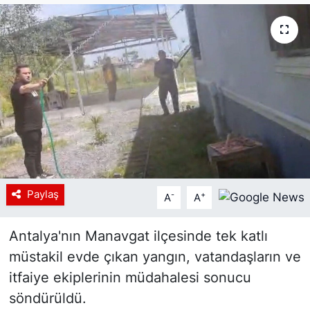
Siyaset
YEREL HABER
Haberde insan
Tanıtım
Paylaş
-
+
A
A
Antalya'nın Manavgat ilçesinde tek katlı
müstakil evde çıkan yangın, vatandaşların ve
itfaiye ekiplerinin müdahalesi sonucu
söndürüldü.