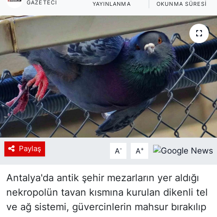
GAZETECI
YAYINLANMA
OKUNMA SÜRESI
Siyaset
YEREL HABER
Haberde insan
Tanıtım
Paylaş
-
+
A
A
Antalya'da antik şehir mezarların yer aldığı
nekropolün tavan kısmına kurulan dikenli tel
ve ağ sistemi, güvercinlerin mahsur bırakılıp