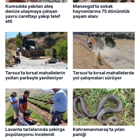
Kumsalda yakılan ateş
Manavgat'ta sokak
denize ulaşmaya çalışan
hayvanlarına 75 dönümlük
yavru carettayı yakıp telef
yaşam alanı
etti
Tarsus'ta kırsal mahallelerin
Tarsus'ta kırsal mahallelerde
yolları parkeyle yenileniyor
yol çalışmaları sürüyor
Lavanta tarlalarında çekirge
Kahramanmaraş'ta yılan
popülasyonu incelendi
paniği