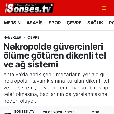
MERSİN
Mersin Nöbetçi Eczaneler
MERSİN
ASAYİŞ
SPOR
ÇEVRE
SAĞLIK
PO
ASAYİŞ
Mersin Hava Durumu
HABERLER
ÇEVRE
Nekropolde güvercinleri
SPOR
Mersin Namaz Vakitleri
ölüme götüren dikenli tel
GÜNÜN MANŞETİ
Mersin Trafik Yoğunluk Haritası
ve ağ sistemi
DÜNYA
Süper Lig Puan Durumu ve Fikstür
Antalya'da antik şehir mezarların yer aldığı
nekropolün tavan kısmına kurulan dikenli tel
KÜLTÜR - SANAT
Tüm Manşetler
ve ağ sistemi, güvercinlerin mahsur bırakılıp
telef olmasına, bazılarının da yaralanmasına
MAGAZİN
Son Dakika Haberleri
neden oluyor.
SAĞLIK
Haber Arşivi
SONSES .TV
26.05.2026 - 13:35
2 DK