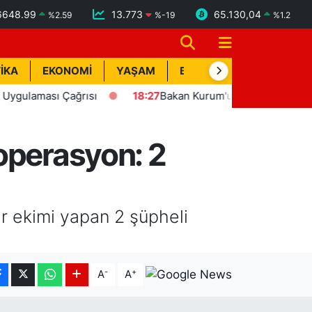
6648.99
13.773
65.130,04
%
2.59
%
-19
%
1.2
İKA
EKONOMİ
YAŞAM
BİK İLAN
TEKNOLOJİ
ası Çağrısı
18:27
Bakan Kurum'un katılımıyla Hatay'da 8 b
operasyon: 2
ir ekimi yapan 2 şüpheli
-
+
A
A