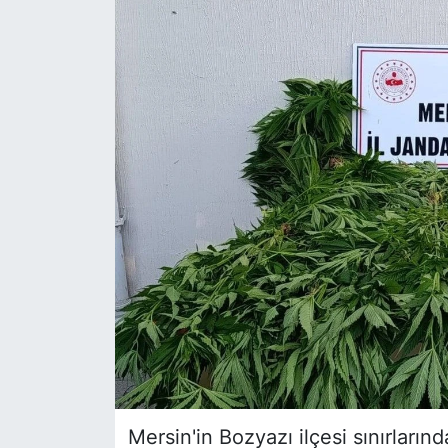
Siyaset
YEREL HABER
Haberde insan
Tanıtım
Mersin'in Bozyazı ilçesi sınırların