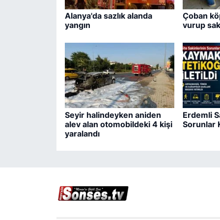
Alanya'da sazlık alanda
Çoban köp
yangın
vurup saka
Seyir halindeyken aniden
Erdemli S
alev alan otomobildeki 4 kişi
Sorunlar
yaralandı