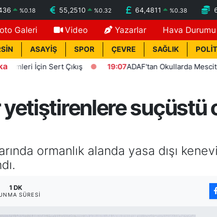
436
55,2510
64,4811
%
0.18
%
0.32
%
0.38
oto Galeri
Video
Yazarlar
Hava Durumu
SİN
ASAYİŞ
SPOR
ÇEVRE
SAĞLIK
POLİT
ka
 İçin Sert Çıkış
19:07
ADAF'tan Okullarda Mescit Uygulam
yetiştirenlere suçüstü 
rlarında ormanlık alanda yasa dışı kenev
dı.
1 DK
UNMA SÜRESI