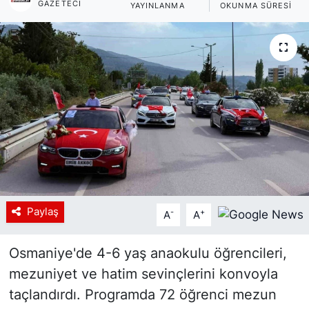
GAZETECI
YAYINLANMA
OKUNMA SÜRESI
Siyaset
YEREL HABER
Haberde insan
Tanıtım
Paylaş
-
+
A
A
Osmaniye'de 4-6 yaş anaokulu öğrencileri,
mezuniyet ve hatim sevinçlerini konvoyla
taçlandırdı. Programda 72 öğrenci mezun