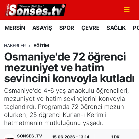
MERSİN
Mersin Nöbetçi Eczaneler
MERSİN
ASAYİŞ
SPOR
ÇEVRE
SAĞLIK
PO
ASAYİŞ
Mersin Hava Durumu
HABERLER
EĞİTİM
Osmaniye'de 72 öğrenci
SPOR
Mersin Namaz Vakitleri
mezuniyet ve hatim
GÜNÜN MANŞETİ
Mersin Trafik Yoğunluk Haritası
sevincini konvoyla kutladı
DÜNYA
Süper Lig Puan Durumu ve Fikstür
Osmaniye'de 4-6 yaş anaokulu öğrencileri,
mezuniyet ve hatim sevinçlerini konvoyla
KÜLTÜR - SANAT
Tüm Manşetler
taçlandırdı. Programda 72 öğrenci mezun
olurken, 25 öğrenci Kur'an-ı Kerim'i
MAGAZİN
Son Dakika Haberleri
hatmetmenin mutluluğunu yaşadı.
SAĞLIK
Haber Arşivi
SONSES .TV
15.06.2026 - 13:14
1 DK