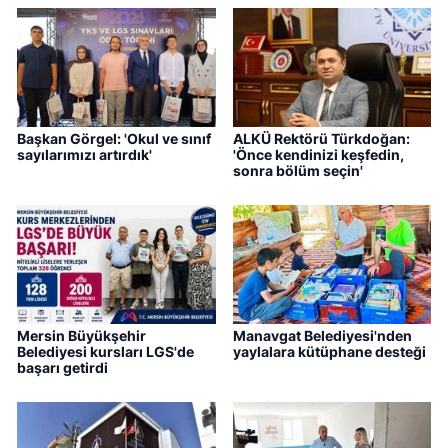
Başkan Görgel: 'Okul ve sınıf
ALKÜ Rektörü Türkdoğan:
sayılarımızı artırdık'
'Önce kendinizi keşfedin,
sonra bölüm seçin'
Mersin Büyükşehir
Manavgat Belediyesi'nden
Belediyesi kursları LGS'de
yaylalara kütüphane desteği
başarı getirdi