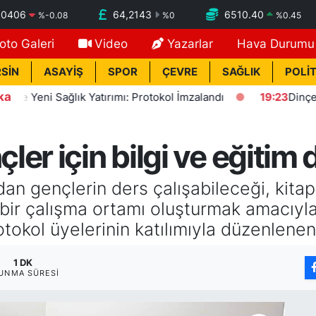
,0406
64,2143
6510.40
%
-0.08
%
0
%
0.45
oto Galeri
Video
Yazarlar
Hava Durumu
SİN
ASAYİŞ
SPOR
ÇEVRE
SAĞLIK
POLİT
ka
eni Sağlık Yatırımı: Protokol İmzalandı
19:23
Dinçer: Fezl
r için bilgi ve eğitim d
an gençlerin ders çalışabileceği, kitap
bir çalışma ortamı oluşturmak amacıyl
rotokol üyelerinin katılımıyla düzenlenen
1 DK
UNMA SÜRESI