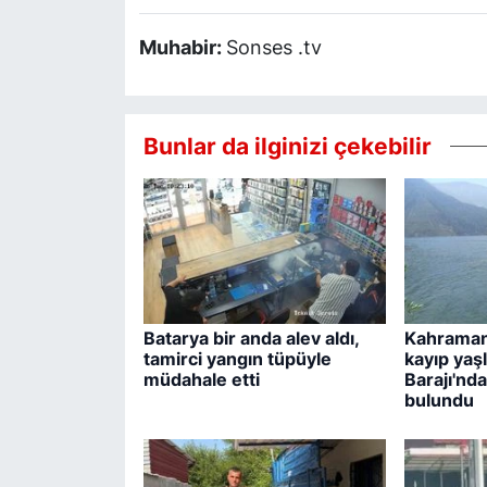
Muhabir:
Sonses .tv
Bunlar da ilginizi çekebilir
Batarya bir anda alev aldı,
Kahraman
tamirci yangın tüpüyle
kayıp yaş
müdahale etti
Barajı'nd
bulundu