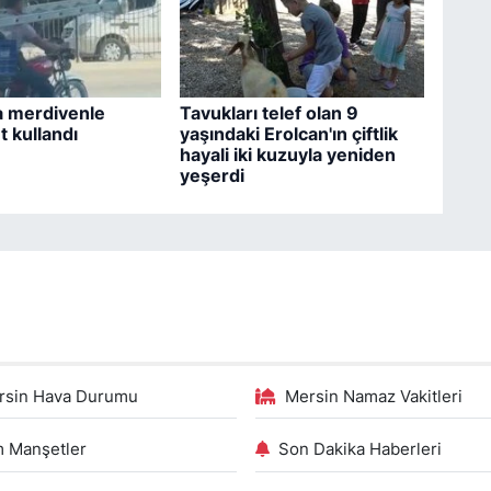
 merdivenle
Tavukları telef olan 9
t kullandı
yaşındaki Erolcan'ın çiftlik
hayali iki kuzuyla yeniden
yeşerdi
rsin Hava Durumu
Mersin Namaz Vakitleri
 Manşetler
Son Dakika Haberleri