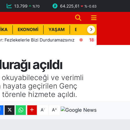
13.799
64.225,61
%
70
%
-0.63
İKA
EKONOMİ
YAŞAM
BİK İLAN
TEKNOLOJİ
ekelerle Bizi Durduramazsınız
18:57
Erdemli'de Deprem! K
urağı açıldı
 okuyabileceği ve verimli
a hayata geçirilen Genç
 törenle hizmete açıldı.
-
+
A
A