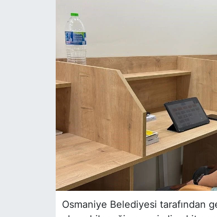
Siyaset
YEREL HABER
Haberde insan
Tanıtım
Osmaniye Belediyesi tarafından gen