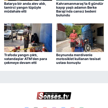
Batarya bir anda alev aldı,
Kahramanmaraş'ta 6 gündür
tamirci yangın tüpüyle
kayıp yaşlı adamın Berke
müdahale etti
Barajı'nda cansız bedeni
bulundu
Trafoda yangın çıktı,
Boynunda merdivenle
vatandaşlar ATM'den para
motosiklet kullanan tesisat
çekmeye devam etti
ustası konuştu