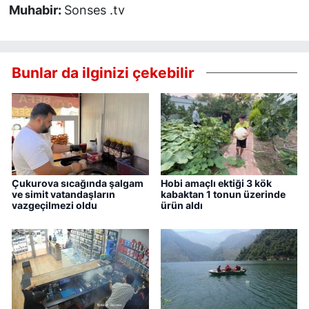
Muhabir:
Sonses .tv
Bunlar da ilginizi çekebilir
Çukurova sıcağında şalgam
Hobi amaçlı ektiği 3 kök
ve simit vatandaşların
kabaktan 1 tonun üzerinde
vazgeçilmezi oldu
ürün aldı