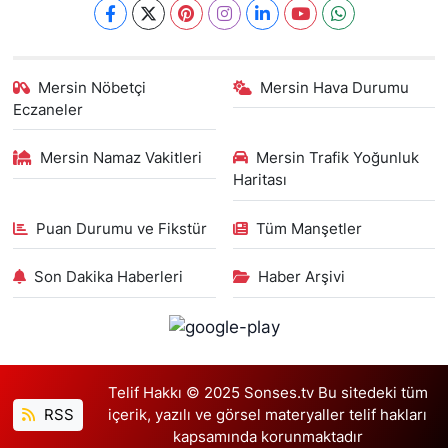
Mersin Nöbetçi
Mersin Hava Durumu
Eczaneler
Mersin Namaz Vakitleri
Mersin Trafik Yoğunluk
Haritası
Puan Durumu ve Fikstür
Tüm Manşetler
Son Dakika Haberleri
Haber Arşivi
Telif Hakkı © 2025 Sonses.tv Bu sitedeki tüm
RSS
içerik, yazılı ve görsel materyaller telif hakları
kapsamında korunmaktadır