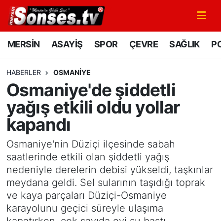
MERSİN
Mersin Nöbetçi Eczaneler
MERSİN
ASAYİŞ
SPOR
ÇEVRE
SAĞLIK
PO
ASAYİŞ
Mersin Hava Durumu
HABERLER
OSMANIYE
Osmaniye'de şiddetli
SPOR
Mersin Namaz Vakitleri
yağış etkili oldu yollar
GÜNÜN MANŞETİ
Mersin Trafik Yoğunluk Haritası
kapandı
DÜNYA
Süper Lig Puan Durumu ve Fikstür
Osmaniye'nin Düziçi ilçesinde sabah
saatlerinde etkili olan şiddetli yağış
KÜLTÜR - SANAT
Tüm Manşetler
nedeniyle derelerin debisi yükseldi, taşkınlar
meydana geldi. Sel sularının taşıdığı toprak
MAGAZİN
Son Dakika Haberleri
ve kaya parçaları Düziçi-Osmaniye
karayolunu geçici süreyle ulaşıma
SAĞLIK
Haber Arşivi
kapatırken, çok sayıda evi su bastı.