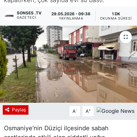
Siyaset
SONSES .TV
29.05.2026 - 09:36
1 DK
GAZETECI
YAYINLANMA
OKUNMA SÜRESI
YEREL HABER
Haberde insan
Tanıtım
Paylaş
-
+
A
A
Osmaniye'nin Düziçi ilçesinde sabah