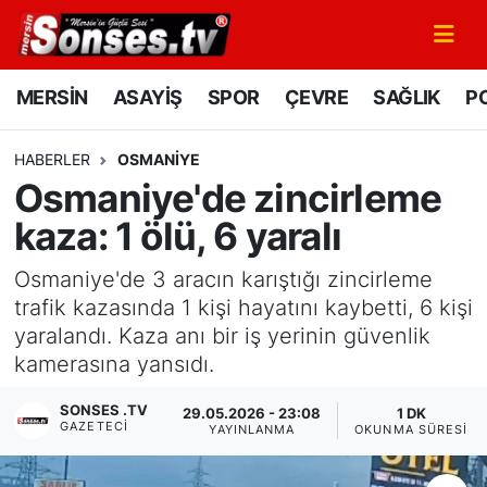
MERSİN
Mersin Nöbetçi Eczaneler
MERSİN
ASAYİŞ
SPOR
ÇEVRE
SAĞLIK
PO
ASAYİŞ
Mersin Hava Durumu
HABERLER
OSMANIYE
Osmaniye'de zincirleme
SPOR
Mersin Namaz Vakitleri
kaza: 1 ölü, 6 yaralı
GÜNÜN MANŞETİ
Mersin Trafik Yoğunluk Haritası
Osmaniye'de 3 aracın karıştığı zincirleme
DÜNYA
Süper Lig Puan Durumu ve Fikstür
trafik kazasında 1 kişi hayatını kaybetti, 6 kişi
yaralandı. Kaza anı bir iş yerinin güvenlik
KÜLTÜR - SANAT
Tüm Manşetler
kamerasına yansıdı.
SONSES .TV
MAGAZİN
Son Dakika Haberleri
29.05.2026 - 23:08
1 DK
GAZETECI
YAYINLANMA
OKUNMA SÜRESI
SAĞLIK
Haber Arşivi