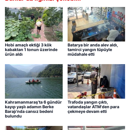
Hobi amaçlı ektiği 3 kök
Batarya bir anda alev aldı,
kabaktan 1 tonun üzerinde
tamirci yangın tüpüyle
ürün aldı
müdahale etti
Kahramanmaraş'ta 6 gündür
Trafoda yangın çıktı,
kayıp yaşlı adamın Berke
vatandaşlar ATM'den para
Barajı'nda cansız bedeni
çekmeye devam etti
bulundu