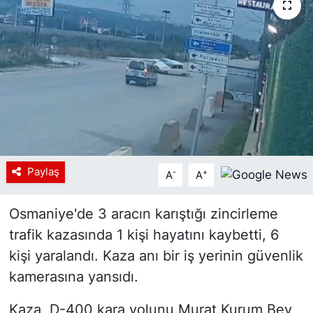
Siyaset
YEREL HABER
Haberde insan
Tanıtım
Paylaş
-
+
A
A
Osmaniye'de 3 aracın karıştığı zincirleme
trafik kazasında 1 kişi hayatını kaybetti, 6
kişi yaralandı. Kaza anı bir iş yerinin güvenlik
kamerasına yansıdı.
Kaza, D-400 kara yolunu Murat Kurum Bey