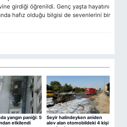
e girdiği öğrenildi. Genç yaşta hayatını
da hafız olduğu bilgisi de sevenlerini bir
a yangın paniği: 5
Seyir halindeyken aniden
ndan etkilendi
alev alan otomobildeki 4 kişi