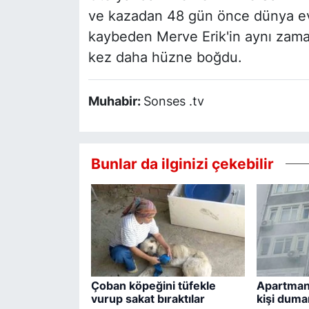
ve kazadan 48 gün önce dünya evin
kaybeden Merve Erik'in aynı zaman
kez daha hüzne boğdu.
Muhabir:
Sonses .tv
Bunlar da ilginizi çekebilir
Çoban köpeğini tüfekle
Apartmand
vurup sakat bıraktılar
kişi duma