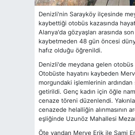
Denizli'nin Sarayköy ilçesinde me
kaybettiği otobüs kazasında haya
Alanya'da gözyaşları arasında son
kaybetmeden 48 gün öncesi dünya
hafız olduğu öğrenildi.
Denizli'de meydana gelen otobüs k
Otobüste hayatını kaybeden Merve
morgundaki işlemlerinin ardından
getirildi. Genç kadın için öğle n
cenaze töreni düzenlendi. Yakınlar
cenazede helalliğin alınmasının a
eşliğinde Uzunöz Mahallesi Mezarlı
Öte yandan Merve Erik ile Sami Eri