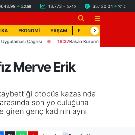
6648.99
13.773
65.130,04
%
2.59
%
-19
%
1.2
İKA
EKONOMİ
YAŞAM
BİK İLAN
TEKNOLOJİ
ması Çağrısı
18:27
Bakan Kurum'un katılımıyla Hatay'da 8 
ız Merve Erik
 kaybettiği otobüs kazasında
 arasında son yolculuğuna
 giren genç kadının aynı
-
+