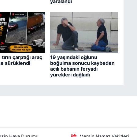
yaralandı
tırın çarptığı araç
19 yaşındaki oğlunu
e sürüklendi
boğulma sonucu kaybeden
acılı babanın feryadı
yürekleri dağladı
rsin Hava Durumu
Mersin Namaz Vakitleri