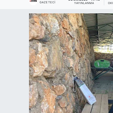
GAZETECI
YAYINLANMA
OK
Siyaset
YEREL HABER
Haberde insan
Tanıtım