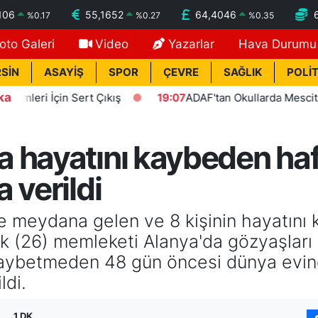
106
55,1652
64,4046
%
0.17
%
0.27
%
0.35
oto Galeri
Video
Yazarlar
Hava Durumu
SİN
ASAYİŞ
SPOR
ÇEVRE
SAĞLIK
POLİT
ka
 İçin Sert Çıkış
19:07
ADAF'tan Okullarda Mescit Uygula
 hayatını kaybeden haf
 verildi
de meydana gelen ve 8 kişinin hayatını
k (26) memleketi Alanya'da gözyaşları
kaybetmeden 48 gün öncesi dünya evine
ldi.
1 DK