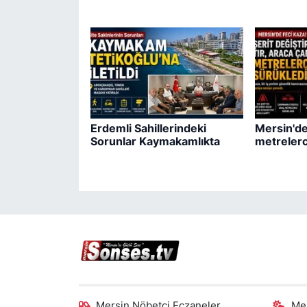
Erdemli Sahillerindeki
Mersin'de 
Sorunlar Kaymakamlıkta
metrelerc
Mersin Nöbetçi Eczaneler
Me