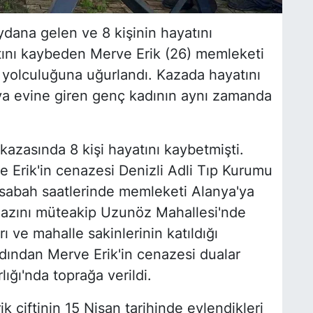
ydana gelen ve 8 kişinin hayatını
tını kaybeden Merve Erik (26) memleketi
 yolculuğuna uğurlandı. Kazada hayatını
 evine giren genç kadının aynı zamanda
azasında 8 kişi hayatını kaybetmişti.
 Erik'in cenazesi Denizli Adli Tıp Kurumu
 sabah saatlerinde memleketi Alanya'ya
amazını müteakip Uzunöz Mahallesi'nde
ı ve mahalle sakinlerinin katıldığı
rdından Merve Erik'in cenazesi dualar
ğı'nda toprağa verildi.
k çiftinin 15 Nisan tarihinde evlendikleri