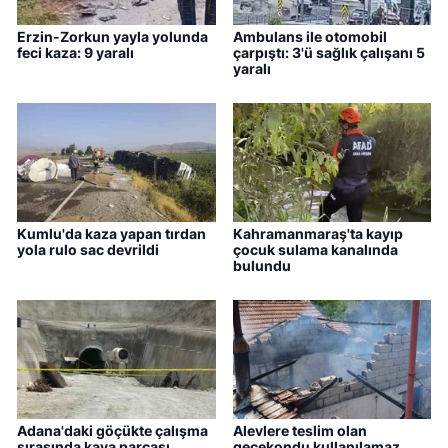
Erzin-Zorkun yayla yolunda
Ambulans ile otomobil
feci kaza: 9 yaralı
çarpıştı: 3'ü sağlık çalışanı 5
yaralı
Kumlu'da kaza yapan tırdan
Kahramanmaraş'ta kayıp
yola rulo sac devrildi
çocuk sulama kanalında
bulundu
Adana'daki göçükte çalışma
Alevlere teslim olan
sırasında kaya parçası
gecekondu kullanılamaz