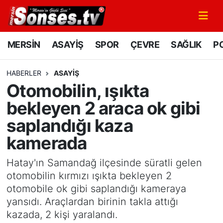
MERSİN
Mersin Nöbetçi Eczaneler
MERSİN
ASAYİŞ
SPOR
ÇEVRE
SAĞLIK
PO
ASAYİŞ
Mersin Hava Durumu
HABERLER
ASAYİŞ
Otomobilin, ışıkta
SPOR
Mersin Namaz Vakitleri
bekleyen 2 araca ok gibi
GÜNÜN MANŞETİ
Mersin Trafik Yoğunluk Haritası
saplandığı kaza
kamerada
DÜNYA
Süper Lig Puan Durumu ve Fikstür
Hatay'ın Samandağ ilçesinde süratli gelen
KÜLTÜR - SANAT
Tüm Manşetler
otomobilin kırmızı ışıkta bekleyen 2
otomobile ok gibi saplandığı kameraya
MAGAZİN
Son Dakika Haberleri
yansıdı. Araçlardan birinin takla attığı
kazada, 2 kişi yaralandı.
SAĞLIK
Haber Arşivi