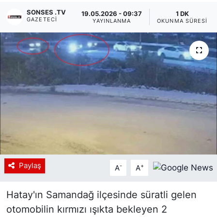
SONSES .TV
19.05.2026 - 09:37
1 DK
Siyaset
GAZETECI
YAYINLANMA
OKUNMA SÜRESI
YEREL HABER
Haberde insan
Tanıtım
Paylaş
-
+
A
A
Hatay'ın Samandağ ilçesinde süratli gelen
otomobilin kırmızı ışıkta bekleyen 2