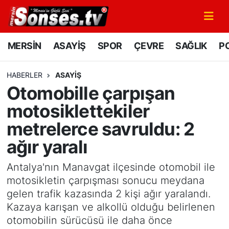
MERSİN
Mersin Nöbetçi Eczaneler
MERSİN
ASAYİŞ
SPOR
ÇEVRE
SAĞLIK
PO
ASAYİŞ
Mersin Hava Durumu
HABERLER
ASAYİŞ
Otomobille çarpışan
SPOR
Mersin Namaz Vakitleri
motosiklettekiler
GÜNÜN MANŞETİ
Mersin Trafik Yoğunluk Haritası
metrelerce savruldu: 2
ağır yaralı
DÜNYA
Süper Lig Puan Durumu ve Fikstür
Antalya'nın Manavgat ilçesinde otomobil ile
KÜLTÜR - SANAT
Tüm Manşetler
motosikletin çarpışması sonucu meydana
gelen trafik kazasında 2 kişi ağır yaralandı.
MAGAZİN
Son Dakika Haberleri
Kazaya karışan ve alkollü olduğu belirlenen
otomobilin sürücüsü ile daha önce
SAĞLIK
Haber Arşivi