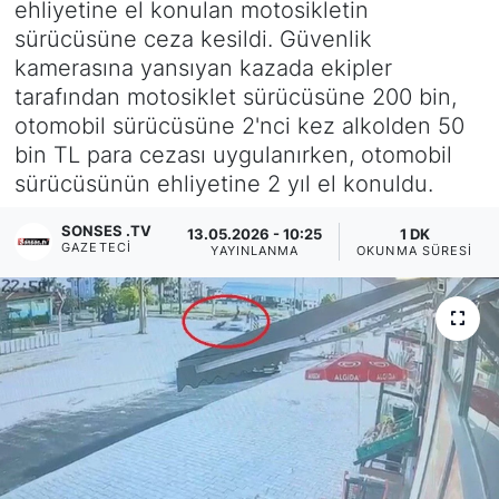
ehliyetine el konulan motosikletin
sürücüsüne ceza kesildi. Güvenlik
Siyaset
kamerasına yansıyan kazada ekipler
tarafından motosiklet sürücüsüne 200 bin,
YEREL HABER
otomobil sürücüsüne 2'nci kez alkolden 50
bin TL para cezası uygulanırken, otomobil
Haberde insan
sürücüsünün ehliyetine 2 yıl el konuldu.
Tanıtım
SONSES .TV
13.05.2026 - 10:25
1 DK
GAZETECI
YAYINLANMA
OKUNMA SÜRESI