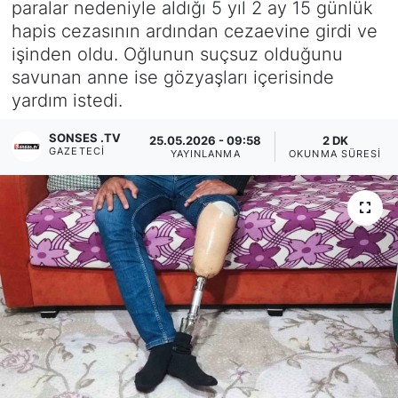
paralar nedeniyle aldığı 5 yıl 2 ay 15 günlük
hapis cezasının ardından cezaevine girdi ve
Siyaset
işinden oldu. Oğlunun suçsuz olduğunu
savunan anne ise gözyaşları içerisinde
YEREL HABER
yardım istedi.
Haberde insan
SONSES .TV
25.05.2026 - 09:58
2 DK
GAZETECI
YAYINLANMA
OKUNMA SÜRESI
Tanıtım