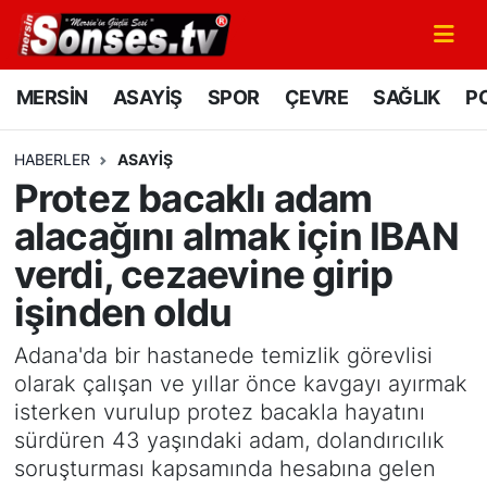
MERSİN
Mersin Nöbetçi Eczaneler
MERSİN
ASAYİŞ
SPOR
ÇEVRE
SAĞLIK
PO
ASAYİŞ
Mersin Hava Durumu
HABERLER
ASAYİŞ
Protez bacaklı adam
SPOR
Mersin Namaz Vakitleri
alacağını almak için IBAN
GÜNÜN MANŞETİ
Mersin Trafik Yoğunluk Haritası
verdi, cezaevine girip
işinden oldu
DÜNYA
Süper Lig Puan Durumu ve Fikstür
Adana'da bir hastanede temizlik görevlisi
KÜLTÜR - SANAT
Tüm Manşetler
olarak çalışan ve yıllar önce kavgayı ayırmak
isterken vurulup protez bacakla hayatını
MAGAZİN
Son Dakika Haberleri
sürdüren 43 yaşındaki adam, dolandırıcılık
soruşturması kapsamında hesabına gelen
SAĞLIK
Haber Arşivi