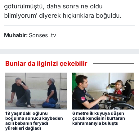
götürülmüştü, daha sonra ne oldu
bilmiyorum' diyerek hıçkırıklara boğuldu.
Muhabir:
Sonses .tv
Bunlar da ilginizi çekebilir
19 yaşındaki oğlunu
6 metrelik kuyuya düşen
boğulma sonucu kaybeden
çocuk kendisini kurtaran
acılı babanın feryadı
kahramanıyla buluştu
yürekleri dağladı