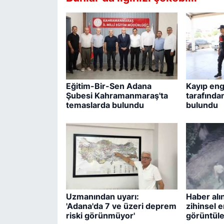
Eğitim-Bir-Sen Adana
Kayıp eng
Şubesi Kahramanmaraş'ta
tarafında
temaslarda bulundu
bulundu
Uzmanından uyarı:
Haber alı
'Adana'da 7 ve üzeri deprem
zihinsel e
riski görünmüyor'
görüntüler