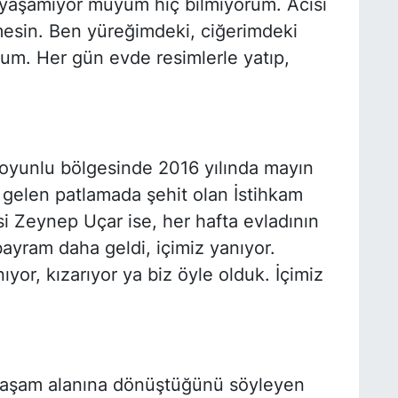
m yaşamıyor muyum hiç bilmiyorum. Acısı
esin. Ben yüreğimdeki, ciğerimdeki
um. Her gün evde resimlerle yatıp,
koyunlu bölgesinde 2016 yılında mayın
 gelen patlamada şehit olan İstihkam
 Zeynep Uçar ise, her hafta evladının
bayram daha geldi, içimiz yanıyor.
nıyor, kızarıyor ya biz öyle olduk. İçimiz
ir yaşam alanına dönüştüğünü söyleyen