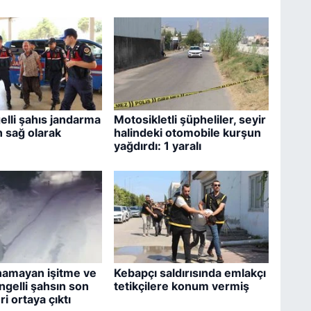
elli şahıs jandarma
Motosikletli şüpheliler, seyir
n sağ olarak
halindeki otomobile kurşun
yağdırdı: 1 yaralı
namayan işitme ve
Kebapçı saldırısında emlakçı
ngelli şahsın son
tetikçilere konum vermiş
i ortaya çıktı