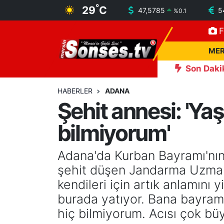
°
29
C
47,5785
5
%
0.1
F
MERSİN
Mersin Nöbetçi Eczaneler
MER
ASAYİŞ
Mersin Hava Durumu
Son Daki
an Toptaş, 'Yapay zeka destekli güvenlik kameralarımızla parklar
SPOR
Mersin Namaz Vakitleri
HABERLER
ADANA
Şehit annesi: '
GÜNÜN MANŞETİ
Mersin Trafik Yoğunluk Haritası
bilmiyorum'
DÜNYA
Süper Lig Puan Durumu ve Fikstür
Adana'da Kurban Bayramı'nın il
KÜLTÜR - SANAT
Tüm Manşetler
şehit düşen Jandarma Uzma
kendileri için artık anlamını
MAGAZİN
Son Dakika Haberleri
burada yatıyor. Bana bayram 
hiç bilmiyorum. Acısı çok büy
SAĞLIK
Haber Arşivi