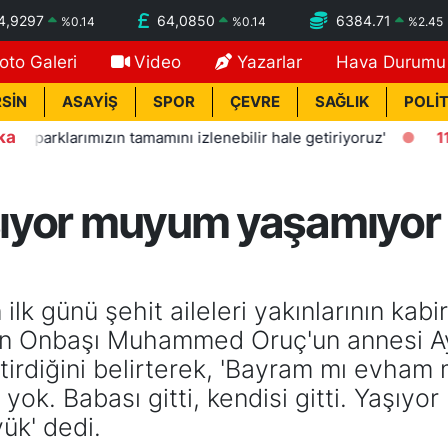
4,9297
64,0850
6384.71
%
0.14
%
0.14
%
2.45
oto Galeri
Video
Yazarlar
Hava Durumu
SİN
ASAYİŞ
SPOR
ÇEVRE
SAĞLIK
POLİT
ka
ımızın tamamını izlenebilir hale getiriyoruz'
11:29
Anne ba
Yaşıyor muyum yaşamıyo
k günü şehit aileleri yakınlarının kabirle
n Onbaşı Muhammed Oruç'un annesi Ay
 yitirdiğini belirterek, 'Bayram mı evham
yok. Babası gitti, kendisi gitti. Yaş
ük' dedi.