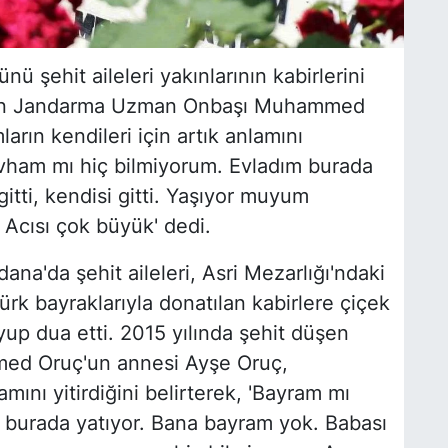
ü şehit aileleri yakınlarının kabirlerini
 düşen Jandarma Uzman Onbaşı Muhammed
rın kendileri için artık anlamını
 evham mı hiç bilmiyorum. Evladım burada
itti, kendisi gitti. Yaşıyor muyum
Acısı çok büyük' dedi.
na'da şehit aileleri, Asri Mezarlığı'ndaki
Türk bayraklarıyla donatılan kabirlere çiçek
uyup dua etti. 2015 yılında şehit düşen
d Oruç'un annesi Ayşe Oruç,
amını yitirdiğini belirterek, 'Bayram mı
 burada yatıyor. Bana bayram yok. Babası