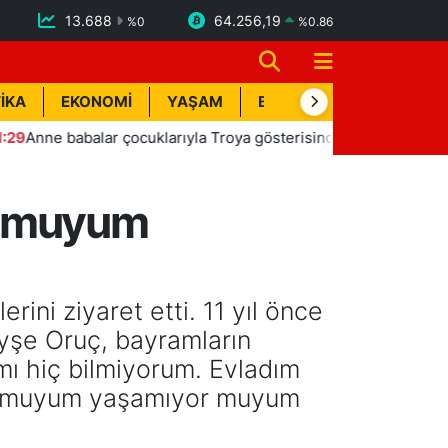
13.688
64.256,19
%
0
%
0.86
İKA
EKONOMİ
YAŞAM
BİK İLAN
TEKNOLOJİ
balar çocuklarıyla Troya gösterisinde sahne aldı
11:18
Bo
r muyum
rini ziyaret etti. 11 yıl önce
şe Oruç, bayramların
 mı hiç bilmiyorum. Evladım
ıyor muyum yaşamıyor muyum