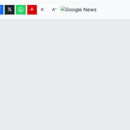
-
+
A
A