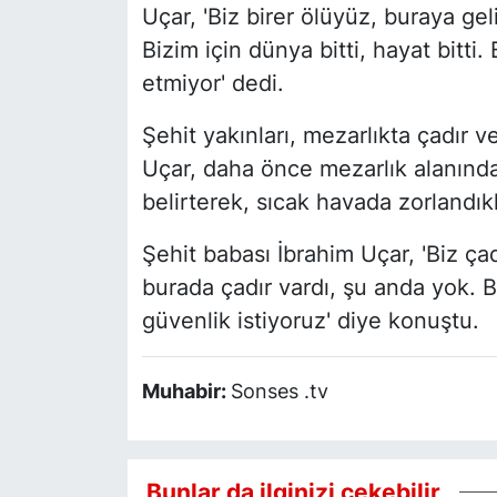
Uçar, 'Biz birer ölüyüz, buraya gel
Bizim için dünya bitti, hayat bitti
etmiyor' dedi.
Şehit yakınları, mezarlıkta çadır
Uçar, daha önce mezarlık alanında 
belirterek, sıcak havada zorlandıkl
Şehit babası İbrahim Uçar, 'Biz çad
burada çadır vardı, şu anda yok. B
güvenlik istiyoruz' diye konuştu.
Muhabir:
Sonses .tv
Bunlar da ilginizi çekebilir