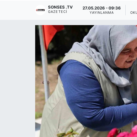
SONSES .TV
27.05.2026 - 09:36
Siyaset
GAZETECI
YAYINLANMA
OK
YEREL HABER
Haberde insan
Tanıtım