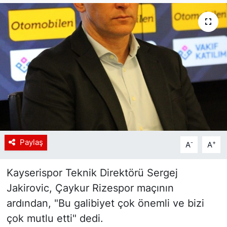
Siyaset
YEREL HABER
Haberde insan
Tanıtım
Paylaş
-
+
A
A
Kayserispor Teknik Direktörü Sergej
Jakirovic, Çaykur Rizespor maçının
ardından, "Bu galibiyet çok önemli ve bizi
çok mutlu etti" dedi.