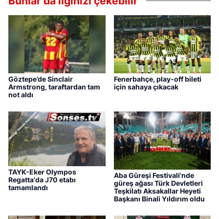
Bunlar da ilginizi çekebilir
Göztepe’de Sinclair
Fenerbahçe, play-off bileti
Armstrong, taraftardan tam
için sahaya çıkacak
not aldı
TAYK-Eker Olympos
Aba Güreşi Festivali'nde
Regatta'da J70 etabı
güreş ağası Türk Devletleri
tamamlandı
Teşkilatı Aksakallar Heyeti
Başkanı Binali Yıldırım oldu