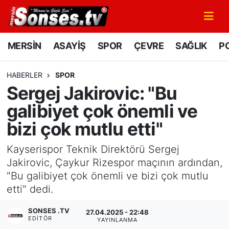
MERSİN
Mersin Nöbetçi Eczaneler
MERSİN
ASAYİŞ
SPOR
ÇEVRE
SAĞLIK
PO
ASAYİŞ
Mersin Hava Durumu
HABERLER
SPOR
Sergej Jakirovic: "Bu
SPOR
Mersin Namaz Vakitleri
galibiyet çok önemli ve
GÜNÜN MANŞETİ
Mersin Trafik Yoğunluk Haritası
bizi çok mutlu etti"
DÜNYA
Süper Lig Puan Durumu ve Fikstür
Kayserispor Teknik Direktörü Sergej
Jakirovic, Çaykur Rizespor maçının ardından,
KÜLTÜR - SANAT
Tüm Manşetler
"Bu galibiyet çok önemli ve bizi çok mutlu
etti" dedi.
MAGAZİN
Son Dakika Haberleri
SONSES .TV
27.04.2025 - 22:48
EDITÖR
SAĞLIK
Haber Arşivi
YAYINLANMA