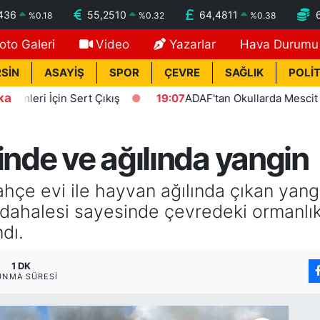
436
55,2510
64,4811
%
0.18
%
0.32
%
0.38
oto Galeri
Video
Yazarlar
Hava Durumu
SİN
ASAYİŞ
SPOR
ÇEVRE
SAĞLIK
POLİT
ka
 İçin Sert Çıkış
19:07
ADAF'tan Okullarda Mescit Uygula
inde ve ağılında yangin
bahçe evi ile hayvan ağılında çıkan yan
müdahalesi sayesinde çevredeki ormanl
dı.
1 DK
UNMA SÜRESI