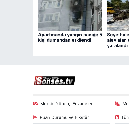
Apartmanda yangın paniği: 5
Seyir hal
kişi dumandan etkilendi
alev alan 
yaralandı
Mersin Nöbetçi Eczaneler
Me
Puan Durumu ve Fikstür
Tüm