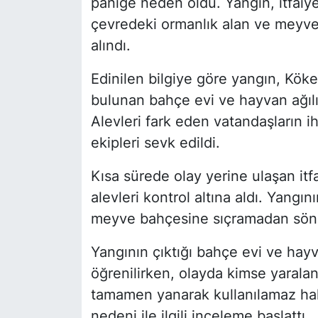
paniğe neden oldu. Yangın, itfaiy
çevredeki ormanlık alan ve meyve
alındı.
Edinilen bilgiye göre yangın, Kök
bulunan bahçe evi ve hayvan ağılı
Alevleri fark eden vatandaşların ih
ekipleri sevk edildi.
Kısa sürede olay yerine ulaşan it
alevleri kontrol altına aldı. Yangı
meyve bahçesine sıçramadan sön
Yangının çıktığı bahçe evi ve hayva
öğrenilirken, olayda kimse yarala
tamamen yanarak kullanılamaz hale 
nedeni ile ilgili inceleme başlattı.