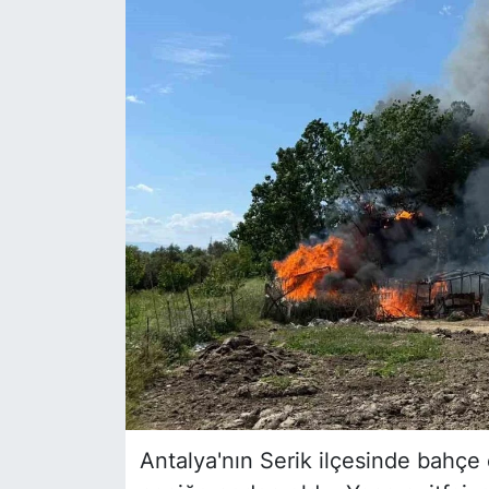
Siyaset
YEREL HABER
Haberde insan
Tanıtım
Antalya'nın Serik ilçesinde bahçe 