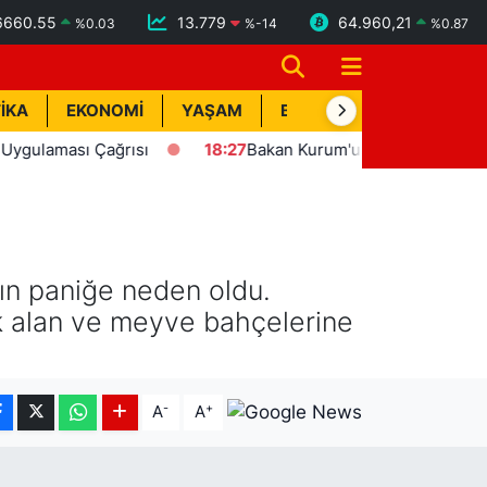
6660.55
13.779
64.960,21
%
0.03
%
-14
%
0.87
İKA
EKONOMİ
YAŞAM
BİK İLAN
TEKNOLOJİ
ması Çağrısı
18:27
Bakan Kurum'un katılımıyla Hatay'da 8 
gın paniğe neden oldu.
ık alan ve meyve bahçelerine
-
+
A
A