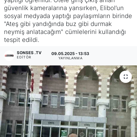
güvenlik kameralarına yansırken, Elibol’un
Siyaset
sosyal medyada yaptığı paylaşımların birinde
"Ateş gibi yandığında buz gibi durmak
YEREL HABER
neymiş anlatacağım" cümlelerini kullandığı
tespit edildi.
Haberde insan
SONSES .TV
09.05.2025 - 13:53
Tanıtım
EDITÖR
YAYINLANMA