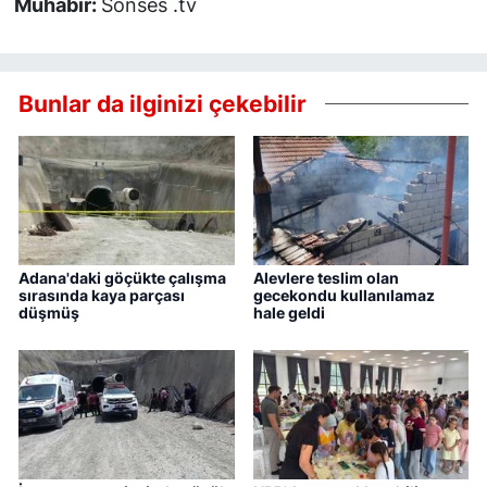
Muhabir:
Sonses .tv
Bunlar da ilginizi çekebilir
Adana'daki göçükte çalışma
Alevlere teslim olan
sırasında kaya parçası
gecekondu kullanılamaz
düşmüş
hale geldi