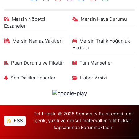
Mersin Nöbetçi
Mersin Hava Durumu
Eczaneler
Mersin Namaz Vakitleri
Mersin Trafik Yoğunluk
Haritası
Puan Durumu ve Fikstür
Tüm Manşetler
Son Dakika Haberleri
Haber Arşivi
Telif Hakkı © 2025 Sonses.tv Bu sitedeki tüm
RSS
içerik, yazılı ve görsel materyaller telif hakları
kapsamında korunmaktadır