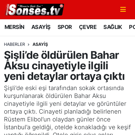
MERSİN
Mersin Nöbetçi Eczaneler
MERSİN
ASAYİŞ
SPOR
ÇEVRE
SAĞLIK
PO
ASAYİŞ
Mersin Hava Durumu
HABERLER
ASAYİŞ
Şişli’de öldürülen Bahar
SPOR
Mersin Namaz Vakitleri
Aksu cinayetiyle ilgili
GÜNÜN MANŞETİ
Mersin Trafik Yoğunluk Haritası
yeni detaylar ortaya çıktı
DÜNYA
Süper Lig Puan Durumu ve Fikstür
Şişli’de eski eşi tarafından sokak ortasında
kurşunlanarak öldürülen Bahar Aksu
KÜLTÜR - SANAT
Tüm Manşetler
cinayetiyle ilgili yeni detaylar ve görüntüler
ortaya çıktı. Cinayeti planladığı belirlenen
MAGAZİN
Son Dakika Haberleri
Rüstem Elibol’un olaydan günler önce
İstanbul’a geldiği, otelde konakladığı ve keşif
SAĞLIK
Haber Arşivi
yaptığı öğrenildi. Otele giriş çıkış anları