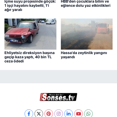
İçme suyu projesinde göçük:
HBB'den çocuklara bilim ve
1 işçi hayatını kaybetti, 1'i
eğlence dolu yaz etkinlikleri
ağır yaralı
Ehliyetsiz direksiyon başına
Hassa'da zeytinlik yangını
geçip kaza yaptı, 40 bin TL
yaşandı
ceza ödedi