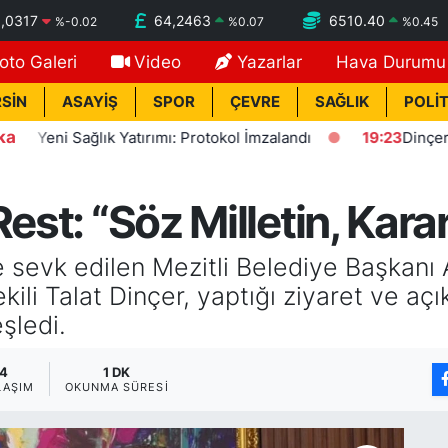
,0317
64,2463
6510.40
%
-0.02
%
0.07
%
0.45
oto Galeri
Video
Yazarlar
Hava Durumu
SİN
ASAYİŞ
SPOR
ÇEVRE
SAĞLIK
POLİT
ka
i Sağlık Yatırımı: Protokol İmzalandı
19:23
Dinçer: Fezlek
est: “Söz Milletin, Kara
ine sevk edilen Mezitli Belediye Başkan
ili Talat Dinçer, yaptığı ziyaret ve açı
eşledi.
4
1 DK
LAŞIM
OKUNMA SÜRESI