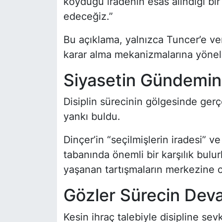
koyduğu iradenin esas alındığı b
edeceğiz.”
Bu açıklama, yalnızca Tuncer’e veri
karar alma mekanizmalarına yönelik
Siyasetin Gündemin
Disiplin sürecinin gölgesinde ger
yankı buldu.
Dinçer’in “seçilmişlerin iradesi” v
tabanında önemli bir karşılık bul
yaşanan tartışmaların merkezine o
Gözler Sürecin Dev
Kesin ihraç talebiyle disipline se