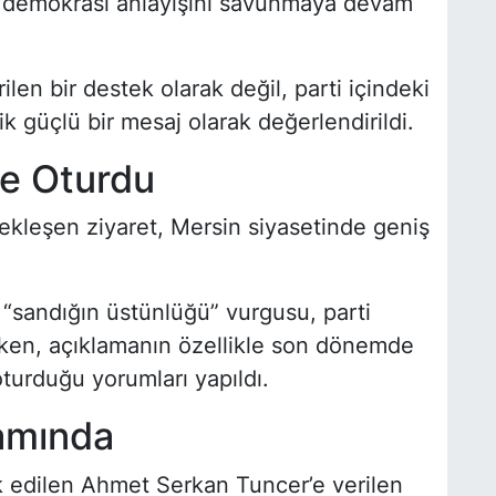
ir demokrasi anlayışını savunmaya devam
len bir destek olarak değil, parti içindeki
 güçlü bir mesaj olarak değerlendirildi.
e Oturdu
çekleşen ziyaret, Mersin siyasetinde geniş
e “sandığın üstünlüğü” vurgusu, parti
urken, açıklamanın özellikle son dönemde
turduğu yorumları yapıldı.
amında
vk edilen Ahmet Serkan Tuncer’e verilen