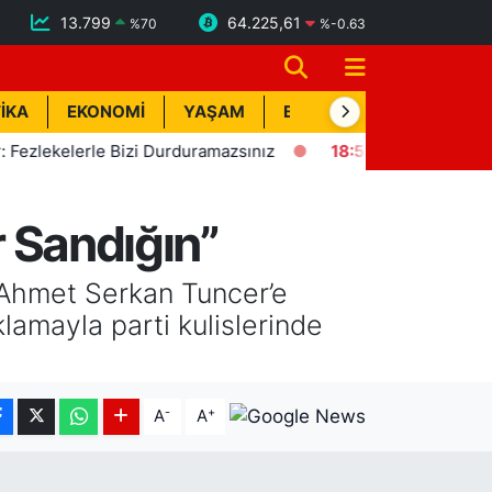
13.799
64.225,61
%
70
%
-0.63
İKA
EKONOMİ
YAŞAM
BİK İLAN
TEKNOLOJİ
elerle Bizi Durduramazsınız
18:57
Erdemli'de Deprem! Kıs
r Sandığın”
ı Ahmet Serkan Tuncer’e
klamayla parti kulislerinde
-
+
A
A