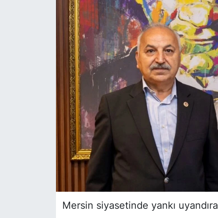
Siyaset
YEREL HABER
Haberde insan
Tanıtım
Mersin siyasetinde yankı uyandıra