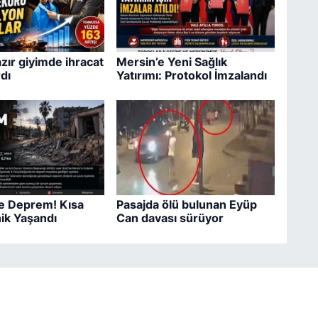
zır giyimde ihracat
Mersin’e Yeni Sağlık
dı
Yatırımı: Protokol İmzalandı
e Deprem! Kısa
Pasajda ölü bulunan Eyüp
nik Yaşandı
Can davası sürüyor