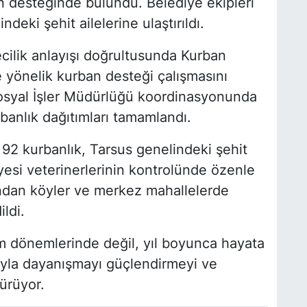
n desteğinde bulundu. Belediye ekipleri
ndeki şehit ailelerine ulaştırıldı.
cilik anlayışı doğrultusunda Kurban
e yönelik kurban desteği çalışmasını
Sosyal İşler Müdürlüğü koordinasyonunda
anlık dağıtımları tamamlandı.
2 kurbanlık, Tarsus genelindeki şehit
diyesi veterinerlerinin kontrolünde özenle
fından köyler ve merkez mahallelerde
ildi.
m dönemlerinde değil, yıl boyunca hayata
rıyla dayanışmayı güçlendirmeyi ve
ürüyor.