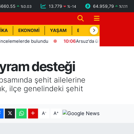
6660.55
13.779
64.959,79
%
0.03
%
-14
%
1.11
İKA
EKONOMİ
YAŞAM
BİK İLAN
TEKNOLOJİ
elerde bulundu
10:06
Arsuz'da üretilen balıklar Avrupa'ya i
ayram desteği
samında şehit ailelerine
k, ilçe genelindeki şehit
-
+
A
A