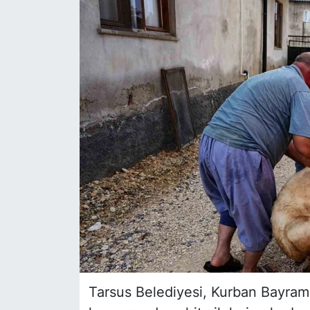
Siyaset
YEREL HABER
Haberde insan
Tanıtım
Tarsus Belediyesi, Kurban Bayram