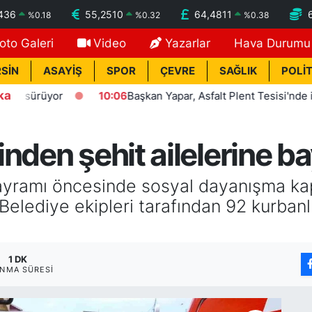
436
55,2510
64,4811
%
0.18
%
0.32
%
0.38
oto Galeri
Video
Yazarlar
Hava Durumu
SİN
ASAYİŞ
SPOR
ÇEVRE
SAĞLIK
POLİT
ka
rüyor
10:06
Başkan Yapar, Asfalt Plent Tesisi'nde incelem
nden şehit ailelerine b
ayramı öncesinde sosyal dayanışma kap
elediye ekipleri tarafından 92 kurbanlı
1 DK
NMA SÜRESI