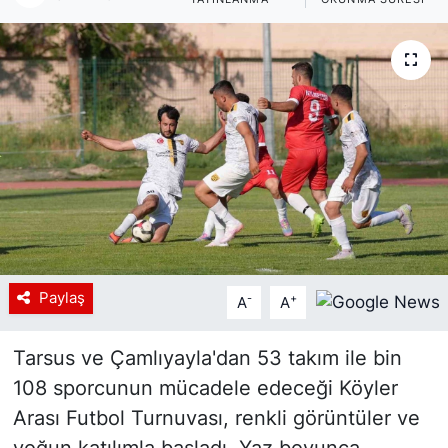
Siyaset
YEREL HABER
Haberde insan
Tanıtım
Paylaş
-
+
A
A
Tarsus ve Çamlıyayla'dan 53 takım ile bin
108 sporcunun mücadele edeceği Köyler
Arası Futbol Turnuvası, renkli görüntüler ve