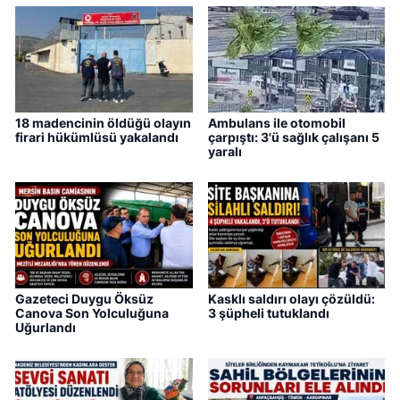
18 madencinin öldüğü olayın
Ambulans ile otomobil
firari hükümlüsü yakalandı
çarpıştı: 3'ü sağlık çalışanı 5
yaralı
Gazeteci Duygu Öksüz
Kasklı saldırı olayı çözüldü:
Canova Son Yolculuğuna
3 şüpheli tutuklandı
Uğurlandı