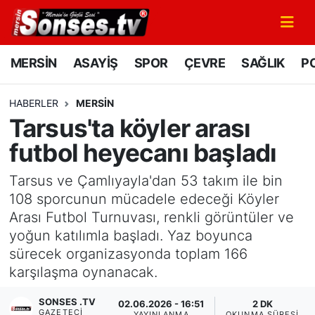
MERSİN
Mersin Nöbetçi Eczaneler
MERSİN
ASAYİŞ
SPOR
ÇEVRE
SAĞLIK
PO
ASAYİŞ
Mersin Hava Durumu
HABERLER
MERSİN
Tarsus'ta köyler arası
SPOR
Mersin Namaz Vakitleri
futbol heyecanı başladı
GÜNÜN MANŞETİ
Mersin Trafik Yoğunluk Haritası
Tarsus ve Çamlıyayla'dan 53 takım ile bin
DÜNYA
Süper Lig Puan Durumu ve Fikstür
108 sporcunun mücadele edeceği Köyler
Arası Futbol Turnuvası, renkli görüntüler ve
KÜLTÜR - SANAT
Tüm Manşetler
yoğun katılımla başladı. Yaz boyunca
sürecek organizasyonda toplam 166
MAGAZİN
Son Dakika Haberleri
karşılaşma oynanacak.
SONSES .TV
SAĞLIK
Haber Arşivi
02.06.2026 - 16:51
2 DK
GAZETECI
YAYINLANMA
OKUNMA SÜRESI