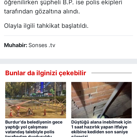
öğrenilirken şüpheli B.P. ise polis ekipleri
tarafından gözaltına alındı.
Olayla ilgili tahkikat başlatıldı.
Muhabir:
Sonses .tv
Bunlar da ilginizi çekebilir
Burdur'da belediyenin gece
Düştüğü alana inebilmek için
yaptığı yol çalışması
1 saat hazırlık yapan itfaiye
vatandaş talebiyle polis
ekibine kediden son saniye
tarafından durduruldu
sürprizi