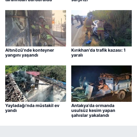
Altınözü'nde konteyner
Kırıkhan'da trafik kazası: 1
yangını yaşandı
yaralı
Yayladağı'nda müstakil ev
Antakya'da ormanda
yandı
usulsüz kesim yapan
şahıslar yakalandı