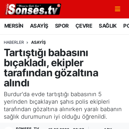
MERSİN
Mersin Nöbetçi Eczaneler
MERSİN
ASAYİŞ
SPOR
ÇEVRE
SAĞLIK
PO
ASAYİŞ
Mersin Hava Durumu
HABERLER
ASAYİŞ
Tartıştığı babasını
SPOR
Mersin Namaz Vakitleri
bıçakladı, ekipler
GÜNÜN MANŞETİ
Mersin Trafik Yoğunluk Haritası
tarafından gözaltına
alındı
DÜNYA
Süper Lig Puan Durumu ve Fikstür
Burdur'da evde tartıştığı babasının 5
KÜLTÜR - SANAT
Tüm Manşetler
yerinden bıçaklayan şahıs polis ekipleri
tarafından gözaltına alınırken yaralı babanın
MAGAZİN
Son Dakika Haberleri
sağlık durumunun iyi olduğu öğrenildi.
SAĞLIK
Haber Arşivi
SONSES .TV