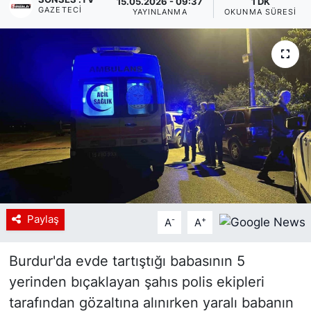
15.05.2026 - 09:37
1 DK
GAZETECI
YAYINLANMA
OKUNMA SÜRESI
Siyaset
YEREL HABER
Haberde insan
Tanıtım
Paylaş
-
+
A
A
Burdur'da evde tartıştığı babasının 5
yerinden bıçaklayan şahıs polis ekipleri
tarafından gözaltına alınırken yaralı babanın