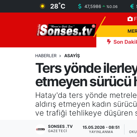
°
28
C
47,5986
%
0.06
F
MERSİN
Mersin Nöbetçi Eczaneler
MER
ASAYİŞ
Mersin Hava Durumu
Son Daki
 Yıkılıyor
12:05
Antakya'da evlere giren yılanlar yakaland
SPOR
Mersin Namaz Vakitleri
HABERLER
ASAYİŞ
Ters yönde ilerley
GÜNÜN MANŞETİ
Mersin Trafik Yoğunluk Haritası
etmeyen sürücü 
DÜNYA
Süper Lig Puan Durumu ve Fikstür
Hatay'da ters yönde metreler
KÜLTÜR - SANAT
Tüm Manşetler
aldırış etmeyen kadın sürücü
ve trafiği tehlikeye düşüren 
MAGAZİN
Son Dakika Haberleri
SONSES .TV
15.05.2026 - 08:51
GAZETECI
SAĞLIK
Haber Arşivi
YAYINLANMA
OKU