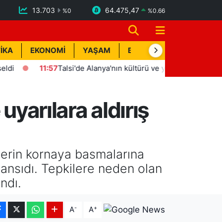
13.703
64.475,47
%
0
%
0.66
İKA
EKONOMİ
YAŞAM
BİK İLAN
TEKNOLOJİ
11:57
Talsi'de Alanya'nın kültürü ve yerel değerleri tanıtıldı
uyarılara aldırış
lerin kornaya basmalarına
ansıdı. Tepkilere neden olan
ndı.
-
+
A
A