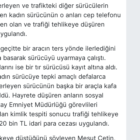
rleyen ve trafikteki diğer sürücülerin
en kadın sürücünün o anları cep telefonu
en olan ve trafiği tehlikeye düşüren
uygulandı.
eçitte bir aracın ters yönde ilerlediğini
a basarak sürücüyü uyarmaya çalıştı.
rını ise bir tır sürücüsü kayıt altına aldı.
adın sürücüye tepki amaçlı defalarca
lerleyen sürücünün başka bir araçla kafa
ldü. Hayrete düşüren anların sosyal
ay Emniyet Müdürlüğü görevlileri
ılan kimlik tespiti sonucu trafiği tehlikeye
20 bin TL idari para cezası uygulandı.
hlikeye düştüğünü söyleyen Mesut Çetin,