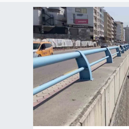
Siyaset
YEREL HABER
Haberde insan
Tanıtım