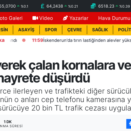
55,0700
64,2438
6518.23
%
0.1
%
0.21
%
0.39
oto Galeri
Video
Yazarlar
Hava Durumu
SİN
ASAYİŞ
SPOR
ÇEVRE
SAĞLIK
POLİT
ka
ı
11:59
İskenderun'da tırın lastiğinden alevler yükseldi
erek çalan kornalara ve 
hayrete düşürdü
ce ilerleyen ve trafikteki diğer sürücü
nün o anları cep telefonu kamerasına y
sürücüye 20 bin TL trafik cezası uygula
1 DK
NMA SÜRESI