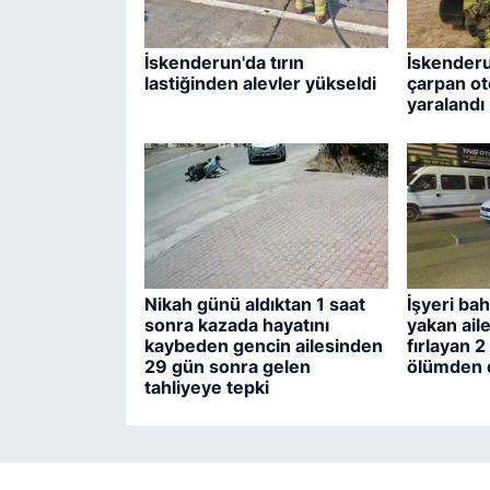
İskenderun'da tırın
İskenderu
lastiğinden alevler yükseldi
çarpan ot
yaralandı
Nikah günü aldıktan 1 saat
İşyeri ba
sonra kazada hayatını
yakan ail
kaybeden gencin ailesinden
fırlayan 
29 gün sonra gelen
ölümden 
tahliyeye tepki