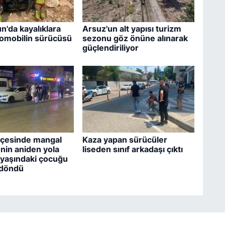
n'da kayalıklara
Arsuz'un alt yapısı turizm
omobilin sürücüsü
sezonu göz önüne alınarak
güçlendiriliyor
hçesinde mangal
Kaza yapan sürücüler
enin aniden yola
liseden sınıf arkadaşı çıktı
2 yaşındaki çocuğu
döndü