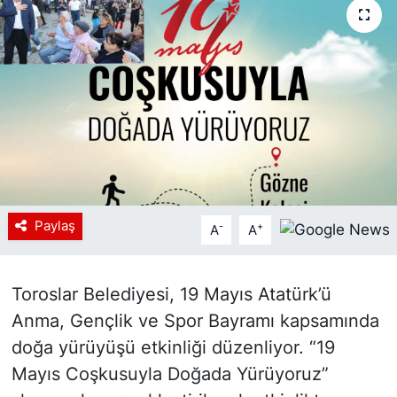
Siyaset
YEREL HABER
Haberde insan
Tanıtım
Paylaş
-
+
A
A
Toroslar Belediyesi, 19 Mayıs Atatürk’ü
Anma, Gençlik ve Spor Bayramı kapsamında
doğa yürüyüşü etkinliği düzenliyor. “19
Mayıs Coşkusuyla Doğada Yürüyoruz”