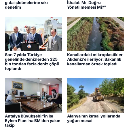
gıda işletmelerine sıkı
İthalatı Mı, Doğru
denetim
Yönetilmemesi Mi?"
Son 7 yılda Türkiye
Kanallardaki mikroplastikler,
genelinde denizlerden 325
Akdeniz'e ilerliyor: Bakanlık
bin tondan fazla deniz çöpü
kanallardan örnek topladı
toplandı
Antalya Büyükşehir'in Isı
Alanya'nın kırsal yollarında
Eylem Planı'na BM'den yakın
yoğun mesai
takip