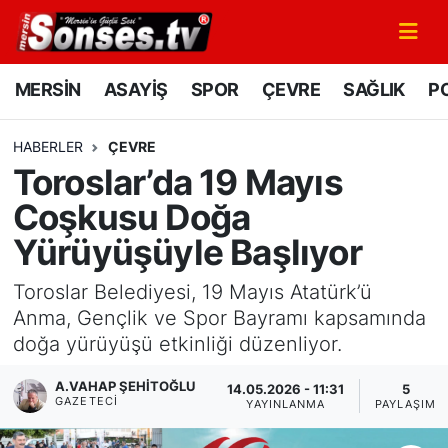
MERSİN
Mersin Nöbetçi Eczaneler
MERSİN
ASAYİŞ
SPOR
ÇEVRE
SAĞLIK
PO
ASAYİŞ
Mersin Hava Durumu
HABERLER
ÇEVRE
Toroslar’da 19 Mayıs
SPOR
Mersin Namaz Vakitleri
Coşkusu Doğa
GÜNÜN MANŞETİ
Mersin Trafik Yoğunluk Haritası
Yürüyüşüyle Başlıyor
DÜNYA
Süper Lig Puan Durumu ve Fikstür
Toroslar Belediyesi, 19 Mayıs Atatürk’ü
Anma, Gençlik ve Spor Bayramı kapsamında
KÜLTÜR - SANAT
Tüm Manşetler
doğa yürüyüşü etkinliği düzenliyor.
MAGAZİN
Son Dakika Haberleri
A.VAHAP ŞEHITOĞLU
14.05.2026 - 11:31
5
GAZETECI
YAYINLANMA
PAYLAŞIM
SAĞLIK
Haber Arşivi