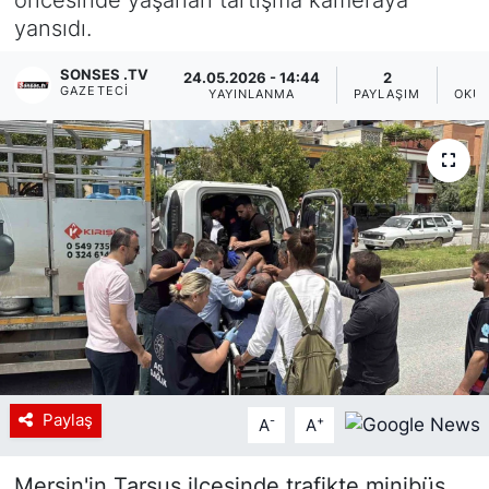
yansıdı.
Siyaset
SONSES .TV
24.05.2026 - 14:44
2
YEREL HABER
GAZETECI
YAYINLANMA
PAYLAŞIM
OKUN
Haberde insan
Tanıtım
Paylaş
-
+
A
A
Mersin'in Tarsus ilçesinde trafikte minibüs