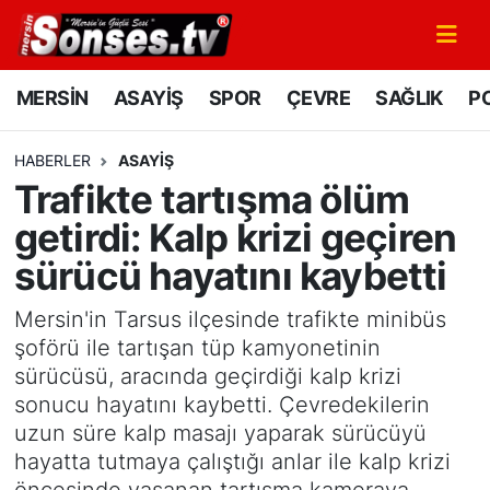
MERSİN
Mersin Nöbetçi Eczaneler
MERSİN
ASAYİŞ
SPOR
ÇEVRE
SAĞLIK
PO
ASAYİŞ
Mersin Hava Durumu
HABERLER
ASAYİŞ
Trafikte tartışma ölüm
SPOR
Mersin Namaz Vakitleri
getirdi: Kalp krizi geçiren
GÜNÜN MANŞETİ
Mersin Trafik Yoğunluk Haritası
sürücü hayatını kaybetti
DÜNYA
Süper Lig Puan Durumu ve Fikstür
Mersin'in Tarsus ilçesinde trafikte minibüs
şoförü ile tartışan tüp kamyonetinin
KÜLTÜR - SANAT
Tüm Manşetler
sürücüsü, aracında geçirdiği kalp krizi
sonucu hayatını kaybetti. Çevredekilerin
MAGAZİN
Son Dakika Haberleri
uzun süre kalp masajı yaparak sürücüyü
hayatta tutmaya çalıştığı anlar ile kalp krizi
SAĞLIK
Haber Arşivi
öncesinde yaşanan tartışma kameraya