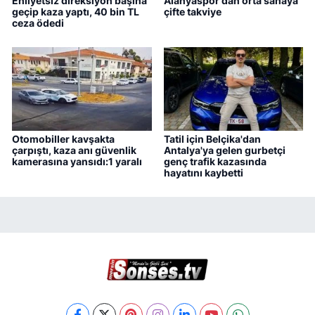
Ehliyetsiz direksiyon başına
Alanyaspor'dan orta sahaya
geçip kaza yaptı, 40 bin TL
çifte takviye
ceza ödedi
Otomobiller kavşakta
Tatil için Belçika'dan
çarpıştı, kaza anı güvenlik
Antalya'ya gelen gurbetçi
kamerasına yansıdı:1 yaralı
genç trafik kazasında
hayatını kaybetti