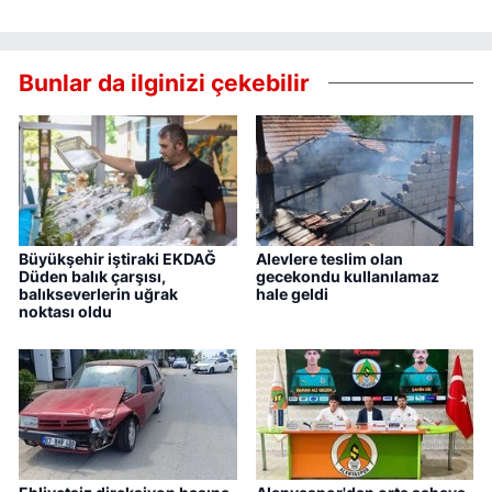
Bunlar da ilginizi çekebilir
Büyükşehir iştiraki EKDAĞ
Alevlere teslim olan
Düden balık çarşısı,
gecekondu kullanılamaz
balıkseverlerin uğrak
hale geldi
noktası oldu