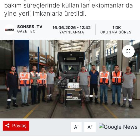
bakım süreçlerinde kullanılan ekipmanlar da
Siyaset
yine yerli imkanlarla üretildi.
YEREL HABER
SONSES .TV
16.06.2026 - 12:42
1 DK
GAZETECI
YAYINLANMA
OKUNMA SÜRESI
Haberde insan
Tanıtım
Paylaş
-
+
A
A