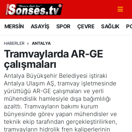
MERSİN
Mersin Nöbetçi Eczaneler
MERSİN
ASAYİŞ
SPOR
ÇEVRE
SAĞLIK
PO
ASAYİŞ
Mersin Hava Durumu
HABERLER
ANTALYA
Tramvaylarda AR-GE
SPOR
Mersin Namaz Vakitleri
çalışmaları
GÜNÜN MANŞETİ
Mersin Trafik Yoğunluk Haritası
Antalya Büyükşehir Belediyesi iştiraki
DÜNYA
Süper Lig Puan Durumu ve Fikstür
Antalya Ulaşım AŞ, tramvay işletmesinde
yürüttüğü AR-GE çalışmaları ve yerli
KÜLTÜR - SANAT
Tüm Manşetler
mühendislik hamlesiyle dışa bağımlılığı
azalttı. Tramvayların bakımı kurum
MAGAZİN
Son Dakika Haberleri
bünyesinde görev yapan mühendisler ve
teknik ekip tarafından gerçekleştirilirken,
SAĞLIK
Haber Arşivi
tramvayların hidrolik fren kaliperlerinin