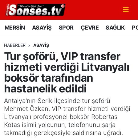
MERSİN
Mersin Nöbetçi Eczaneler
MERSİN
ASAYİŞ
SPOR
ÇEVRE
SAĞLIK
PO
ASAYİŞ
Mersin Hava Durumu
HABERLER
ASAYİŞ
Tur şoförü, VIP transfer
SPOR
Mersin Namaz Vakitleri
hizmeti verdiği Litvanyalı
GÜNÜN MANŞETİ
Mersin Trafik Yoğunluk Haritası
boksör tarafından
hastanelik edildi
DÜNYA
Süper Lig Puan Durumu ve Fikstür
Antalya'nın Serik ilçesinde tur şoförü
KÜLTÜR - SANAT
Tüm Manşetler
Mehmet Özkan, VIP transfer hizmeti verdiği
Litvanyalı profesyonel boksör Robertas
MAGAZİN
Son Dakika Haberleri
Kotas isimli yolcunun, telefonunu şarja
takmadığı gerekçesiyle saldırısına uğradı.
SAĞLIK
Haber Arşivi