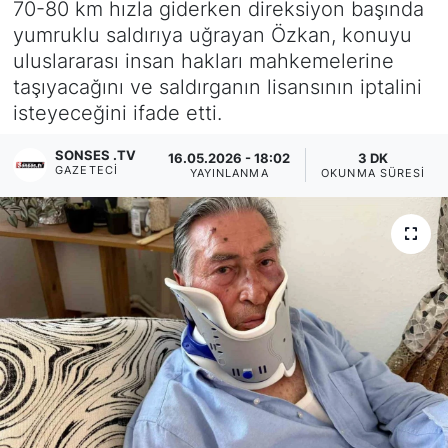
70-80 km hızla giderken direksiyon başında
yumruklu saldırıya uğrayan Özkan, konuyu
Siyaset
uluslararası insan hakları mahkemelerine
taşıyacağını ve saldırganın lisansının iptalini
YEREL HABER
isteyeceğini ifade etti.
Haberde insan
SONSES .TV
16.05.2026 - 18:02
3 DK
GAZETECI
YAYINLANMA
OKUNMA SÜRESI
Tanıtım