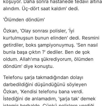
koşuyor. Daha sonra hastanede tedavi altına
alındım. Üç-dört saat kaldım' dedi.
'Ölümden döndüm'
Özkan, 'Olay sonrası polisler, 'İyi
kurtulmuşsun bunun elinden' dedi. Resmini
getirdiler, boks şampiyonuymuş. 'Sen nasıl
bunla başa çıktın ?' dediler. Ben de şok
oldum. Allah'ıma şükrediyorum, ölümden
döndüm' diye konuştu.
Telefonu şarja takmadığından dolayı
darbedildiğini düşündüğünü söyleyen
Özkan, 'Kendisi telefonu bana verdi.
İstediğini de anlamadım, 'şarja tak' demek
istemiş herhalde. Çünkü polislere verdiği