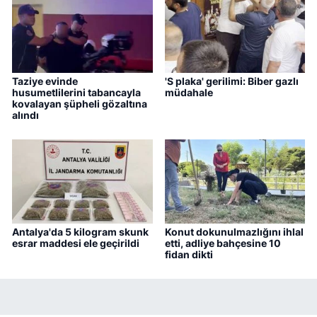
Taziye evinde
'S plaka' gerilimi: Biber gazlı
husumetlilerini tabancayla
müdahale
kovalayan şüpheli gözaltına
alındı
Antalya'da 5 kilogram skunk
Konut dokunulmazlığını ihlal
esrar maddesi ele geçirildi
etti, adliye bahçesine 10
fidan dikti