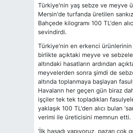
Türkiye'nin yaş sebze ve meyve üre
Mersin'de turfanda üretilen sarıkı
Bahçede kilogramı 100 TL'den alıcı
sevindirdi.
Türkiye'nin en erkenci ürünlerinin 
birlikte açıktaki meyve ve sebzel
altındaki hasatların ardından açıkt
meyvelerden sonra şimdi de sebzel
altında toplanmaya başlayan fasuly
Havaların her geçen gün biraz daha
işçiler tek tek topladıkları fasuly
yaklaşık 100 TL'den alıcı bulan 'sa
verimi ile üreticisini memnun etti.
'İlk hasadı yapıyoruz, pazarı çok g