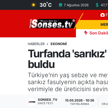
°
30
C
7 Ağustos 2026
47,7
F
MERSİN
Mersin Nöbetçi Eczaneler
MER
ASAYİŞ
Mersin Hava Durumu
Son Daki
ttayı yakıp telef etti
17:31
Manavgat'ta sokak hayvanları
SPOR
Mersin Namaz Vakitleri
HABERLER
EKONOMİ
Turfanda 'sarıkız'
GÜNÜN MANŞETİ
Mersin Trafik Yoğunluk Haritası
buldu
DÜNYA
Süper Lig Puan Durumu ve Fikstür
Türkiye'nin yaş sebze ve mey
KÜLTÜR - SANAT
Tüm Manşetler
sarıkız fasulyenin açıkta has
verimiyle de üreticisini sevin
MAGAZİN
Son Dakika Haberleri
SONSES .TV
15.05.2026 - 10:26
GAZETECI
SAĞLIK
Haber Arşivi
YAYINLANMA
OKU