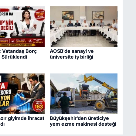
ş: Vatandaş Borç
AOSB'de sanayi ve
 Sürüklendi
üniversite iş birliği
zır giyimde ihracat
Büyükşehir'den üreticiye
dı
yem ezme makinesi desteği