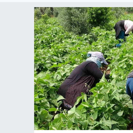
Siyaset
YEREL HABER
Haberde insan
Tanıtım