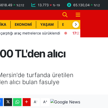
6618.49
13.773
65.130,04
%
2.12
%
-19
%
1.2
İKA
EKONOMİ
YAŞAM
BİK İLAN
TEKNOLOJİ
ı araç metrelerce sürüklendi
17:22
Tarsus'ta kırsal mahallel
00 TL'den alıcı
Mersin'de turfanda üretilen
en alıcı bulan fasulye
-
+
A
A