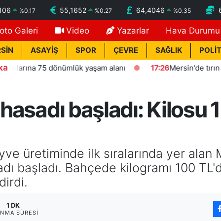
106
55,1652
64,4046
%
0.17
%
0.27
%
0.35
oto Galeri
Video
Yazarlar
Hava Durumu
SİN
ASAYİŞ
SPOR
ÇEVRE
SAĞLIK
POLİT
ka
na 75 dönümlük yaşam alanı
17:26
Mersin'de tırın çarptığ
 hasadı başladı: Kilosu 1
ve üretiminde ilk sıralarında yer alan 
adı başladı. Bahçede kilogramı 100 TL'd
dirdi.
1 DK
NMA SÜRESI