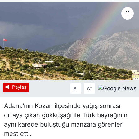
Siyaset
YEREL HABER
Haberde insan
Tanıtım
Paylaş
-
+
A
A
Adana'nın Kozan ilçesinde yağış sonrası
ortaya çıkan gökkuşağı ile Türk bayrağının
aynı karede buluştuğu manzara görenleri
mest etti.