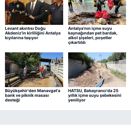
Levant akıntısı Doğu
Antalya'nın içme suyu
Akdeniz'in kirliliğini Antalya
kaynağından pet bardak,
kıyılarına taşıyor
alkol şişeleri, poşetler
çıkartıldı
Büyükşehir'den Manavgat'a
HATSU, Batıayrancı'da 25
bank ve piknik masası
yıllık içme suyu şebekesini
desteği
yeniliyor