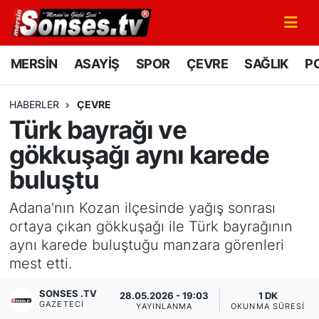
MERSİN
Mersin Nöbetçi Eczaneler
MERSİN
ASAYİŞ
SPOR
ÇEVRE
SAĞLIK
PO
ASAYİŞ
Mersin Hava Durumu
HABERLER
ÇEVRE
Türk bayrağı ve
SPOR
Mersin Namaz Vakitleri
gökkuşağı aynı karede
GÜNÜN MANŞETİ
Mersin Trafik Yoğunluk Haritası
buluştu
DÜNYA
Süper Lig Puan Durumu ve Fikstür
Adana'nın Kozan ilçesinde yağış sonrası
ortaya çıkan gökkuşağı ile Türk bayrağının
KÜLTÜR - SANAT
Tüm Manşetler
aynı karede buluştuğu manzara görenleri
mest etti.
MAGAZİN
Son Dakika Haberleri
SONSES .TV
28.05.2026 - 19:03
1 DK
GAZETECI
SAĞLIK
Haber Arşivi
YAYINLANMA
OKUNMA SÜRESI