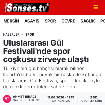
MERSİN
Mersin Nöbetçi Eczaneler
MERSİN
ASAYİŞ
SPOR
ÇEVRE
SAĞLIK
PO
ASAYİŞ
Mersin Hava Durumu
HABERLER
SPOR
Uluslararası Gül
SPOR
Mersin Namaz Vakitleri
Festivali'nde spor
GÜNÜN MANŞETİ
Mersin Trafik Yoğunluk Haritası
coşkusu zirveye ulaştı
DÜNYA
Süper Lig Puan Durumu ve Fikstür
Türkiye'nin gül bahçesi olarak bilinen
Isparta'da bu yıl büyük bir coşku ile kutlanan
KÜLTÜR - SANAT
Tüm Manşetler
Uluslararası Gül Festivali, spor etkinlikleriyle
de renkli görüntülere sahne oldu.
MAGAZİN
Son Dakika Haberleri
AHMET BIRACI
11.06.2026 - 11:15
2 DK
GAZETECI-EDITÖR
SAĞLIK
Haber Arşivi
YAYINLANMA
OKUNMA SÜRES