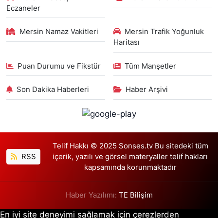
Eczaneler
Mersin Namaz Vakitleri
Mersin Trafik Yoğunluk
Haritası
Puan Durumu ve Fikstür
Tüm Manşetler
Son Dakika Haberleri
Haber Arşivi
Telif Hakkı © 2025 Sonses.tv Bu sitedeki tüm
RSS
içerik, yazılı ve görsel materyaller telif hakları
kapsamında korunmaktadır
Haber Yazılımı:
TE Bilişim
En iyi site deneyimi sağlamak için çerezlerden