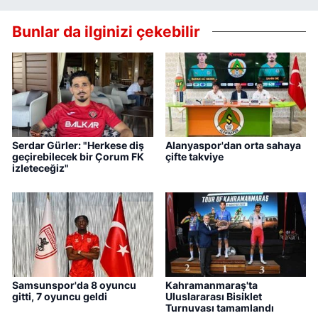
Bunlar da ilginizi çekebilir
Serdar Gürler: "Herkese diş
Alanyaspor'dan orta sahaya
geçirebilecek bir Çorum FK
çifte takviye
izleteceğiz"
Samsunspor'da 8 oyuncu
Kahramanmaraş'ta
gitti, 7 oyuncu geldi
Uluslararası Bisiklet
Turnuvası tamamlandı