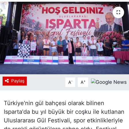
Siyaset
YEREL HABER
Haberde insan
Tanıtım
Paylaş
-
+
A
A
Türkiye'nin gül bahçesi olarak bilinen
Isparta'da bu yıl büyük bir coşku ile kutlanan
Uluslararası Gül Festivali, spor etkinlikleriyle