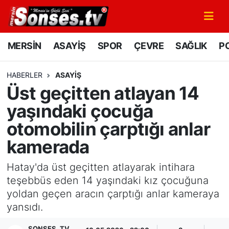
MERSİN
Mersin Nöbetçi Eczaneler
MERSİN
ASAYİŞ
SPOR
ÇEVRE
SAĞLIK
PO
ASAYİŞ
Mersin Hava Durumu
HABERLER
ASAYİŞ
Üst geçitten atlayan 14
SPOR
Mersin Namaz Vakitleri
yaşındaki çocuğa
GÜNÜN MANŞETİ
Mersin Trafik Yoğunluk Haritası
otomobilin çarptığı anlar
kamerada
DÜNYA
Süper Lig Puan Durumu ve Fikstür
Hatay'da üst geçitten atlayarak intihara
KÜLTÜR - SANAT
Tüm Manşetler
teşebbüs eden 14 yaşındaki kız çocuğuna
yoldan geçen aracın çarptığı anlar kameraya
MAGAZİN
Son Dakika Haberleri
yansıdı.
SAĞLIK
Haber Arşivi
SONSES .TV