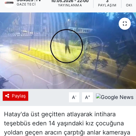
10.05.2026 - 22:00
3
GAZETECI
YAYINLANMA
PAYLAŞIM
OKUN
Siyaset
YEREL HABER
Haberde insan
Tanıtım
Paylaş
-
+
A
A
Hatay'da üst geçitten atlayarak intihara
teşebbüs eden 14 yaşındaki kız çocuğuna
yoldan geçen aracın çarptığı anlar kameraya