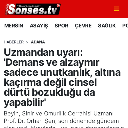
MERSİN
Mersin Nöbetçi Eczaneler
MERSİN
ASAYİŞ
SPOR
ÇEVRE
SAĞLIK
PO
ASAYİŞ
Mersin Hava Durumu
HABERLER
ADANA
Uzmandan uyarı:
SPOR
Mersin Namaz Vakitleri
'Demans ve alzaymır
GÜNÜN MANŞETİ
Mersin Trafik Yoğunluk Haritası
sadece unutkanlık, altına
kaçırma değil cinsel
DÜNYA
Süper Lig Puan Durumu ve Fikstür
dürtü bozukluğu da
KÜLTÜR - SANAT
Tüm Manşetler
yapabilir'
MAGAZİN
Son Dakika Haberleri
Beyin, Sinir ve Omurilik Cerrahisi Uzmanı
Prof. Dr. Orhan Şen, son dönemde gündem
SAĞLIK
Haber Arşivi