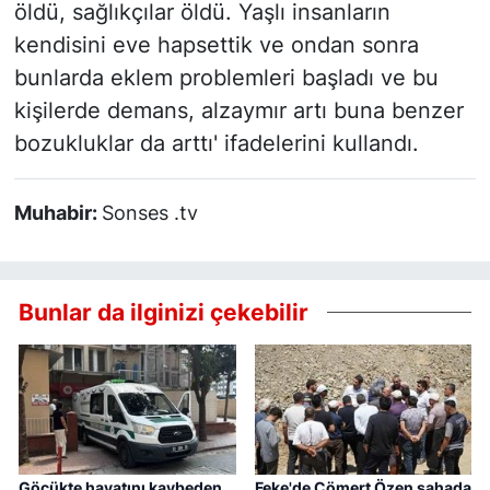
öldü, sağlıkçılar öldü. Yaşlı insanların
kendisini eve hapsettik ve ondan sonra
bunlarda eklem problemleri başladı ve bu
kişilerde demans, alzaymır artı buna benzer
bozukluklar da arttı' ifadelerini kullandı.
Muhabir:
Sonses .tv
Bunlar da ilginizi çekebilir
Göçükte hayatını kaybeden
Feke'de Cömert Özen sahada