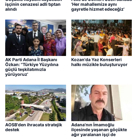
işçinin cenazesi adli tıptan
'Her mahallemize aynı
alındı
gayretle hizmet edeceğiz'
AK Parti Adana İl Başkanı
Kozan'da Yaz Konserleri
Özkan: ''Türkiye Yüzyılına
halkı müzikle buluşturuyor
güçlü teşkilatımızla
yürüyoruz'
AOSB'den ihracata stratejik
Adana'nın İmamoğlu
destek
ilçesinde yaşanan göçükte
ağır yaralanan işçi de