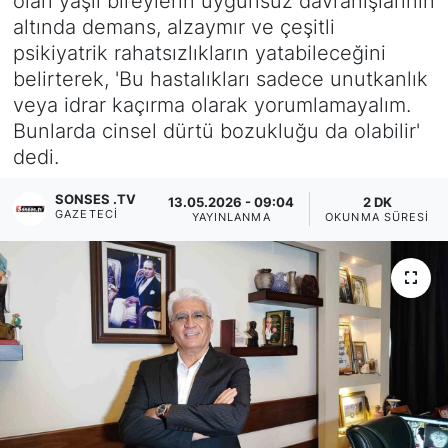
olan yaşlı bireylerin uygunsuz davranışlarının
altında demans, alzaymır ve çeşitli
Siyaset
psikiyatrik rahatsızlıkların yatabileceğini
belirterek, 'Bu hastalıkları sadece unutkanlık
YEREL HABER
veya idrar kaçırma olarak yorumlamayalım.
Bunlarda cinsel dürtü bozukluğu da olabilir'
Haberde insan
dedi.
Tanıtım
SONSES .TV
13.05.2026 - 09:04
2 DK
GAZETECI
YAYINLANMA
OKUNMA SÜRESI